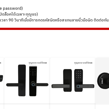
time password)
เปิดล็อคได้เฉพาะกุญแจ)
เวลา 90 วินาทีเมื่อมีการกดรหัสผิดหรือสแกนลายนิ้วมือผิด ติดต่อกัน 
อล
กุญแจระบบดิจิตอล
กุญแจระบบดิจิตอล