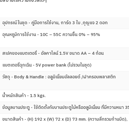
หลับสบายไร้ความกังวลใดๆ
อุปกรณ์ในชุด - คู่มือการใช้งาน, การ์ด 3 ใบ ,กุญแจ 2 ดอก
อุณหภูมิการใช้งาน - 10C – 55C ความชื้น 0% – 95%
สเปคของแบตเตอรี่ - อัลคาไลน์ 1.5V ขนาด AA – 4 ก้อน
แบตเตอรี่ฉุกเฉิน - 5V power bank (ไม่รวมในชุด)
วัสดุ - Body & Handle : อลูมิเนี่ยมอัลลอยด์ /ฝาครอบพลาสติก
น้ำหนักสินค้า - 1.5 kgs.
ข้อมูลบานประตู - ใช้ติดตั้งกับบานประตูไม้หรืออลูมิเนี่ยม ที่มีความหนา 
ขนาดสินค้า - (H) 192 x (W) 72 x (D) 73 mm. (ความลึกรวมก้านบิด