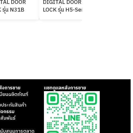
ITAL DOOR
DIGITAL DOOR
DIGITAL DO
 รุ่น N31B
LOCK รุ่น H5-Series
LOCK รุ่น W2
ลังการขาย
แชทดูแลหลังการขาย
บียนผลิตภัณฑ์
บประกันสินค้า
กิจกรรม
สัมพันธ์
นับสนุนการตลาด