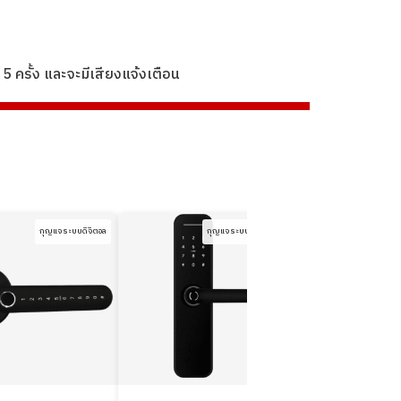
5 ครั้ง และจะมีเสียงแจ้งเตือน
กุญแจระบบดิจิตอล
กุญแจระบบดิจิตอล
กุญแจร