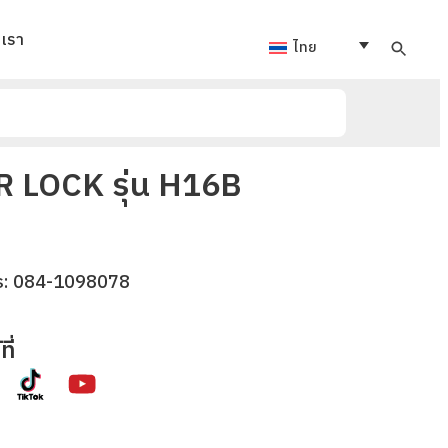
อเรา
ไทย
 LOCK รุ่น H16B
ร:
084-1098078
ี่