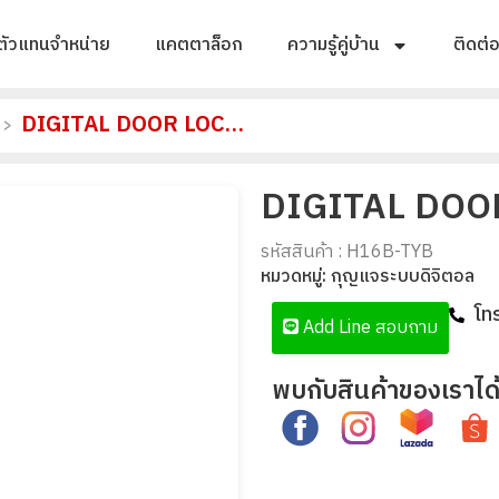
ตัวแทนจำหน่าย
แคตตาล็อก
ความรู้คู่บ้าน
ติดต่
DIGITAL DOOR LOCK รุ่น H16B
>
DIGITAL DOOR
รหัสสินค้า : H16B-TYB
หมวดหมู่:
กุญแจระบบดิจิตอล
โท
Add Line สอบถาม
พบกับสินค้าของเราได้ท