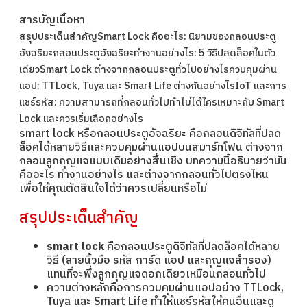
สารบัญเนื้อหา
สรุปประเด็นสำคัญ
Smart Lock คืออะไร: นิยามของกลอนประตู
อัจฉริยะ
กลอนประตูอัจฉริยะทำงานอย่างไร: 5 วิธีปลดล็อคในตัว
เดียว
Smart Lock ต่างจากกลอนประตูทั่วไปอย่างไร
ควบคุมผ่าน
แอป: TTLock, Tuya และ Smart Life ต่างกันอย่างไร
IoT และการ
แชร์รหัส: ความสามารถที่กลอนทั่วไปทำไม่ได้
ใครเหมาะกับ Smart
Lock และควรเริ่มเลือกอย่างไร
smart lock หรือกลอนประตูอัจฉริยะ คือกลอนดิจิทัลที่ปลด
ล็อคได้หลายวิธีและควบคุมผ่านแอปบนสมาร์ทโฟน ต่างจาก
กลอนลูกกุญแจแบบเดิมอย่างสิ้นเชิง บทความนี้อธิบายว่ามัน
คืออะไร ทำงานอย่างไร และต่างจากกลอนทั่วไปตรงไหน
เพื่อให้คุณตัดสินใจได้ว่าควรเปลี่ยนหรือไม่
สรุปประเด็นสำคัญ
smart lock
คือกลอนประตูดิจิทัลที่ปลดล็อคได้หลาย
วิธี (ลายนิ้วมือ รหัส การ์ด แอป และกุญแจสำรอง)
แทนที่จะพึ่งลูกกุญแจดอกเดียวเหมือนกลอนทั่วไป
ความต่างหลักคือการควบคุมผ่านแอปอย่าง TTLock,
Tuya และ Smart Life ทำให้แชร์รหัสให้คนอื่นและดู