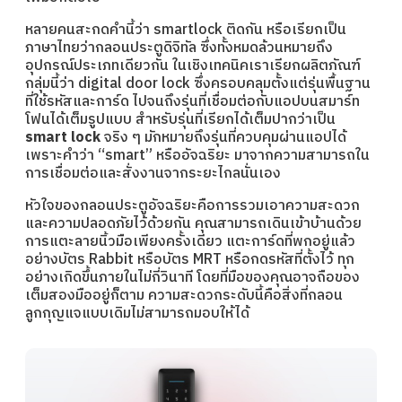
หลายคนสะกดคำนี้ว่า smartlock ติดกัน หรือเรียกเป็น
ภาษาไทยว่ากลอนประตูดิจิทัล ซึ่งทั้งหมดล้วนหมายถึง
อุปกรณ์ประเภทเดียวกัน ในเชิงเทคนิคเราเรียกผลิตภัณฑ์
กลุ่มนี้ว่า digital door lock ซึ่งครอบคลุมตั้งแต่รุ่นพื้นฐาน
ที่ใช้รหัสและการ์ด ไปจนถึงรุ่นที่เชื่อมต่อกับแอปบนสมาร์ท
โฟนได้เต็มรูปแบบ สำหรับรุ่นที่เรียกได้เต็มปากว่าเป็น
smart lock
จริง ๆ มักหมายถึงรุ่นที่ควบคุมผ่านแอปได้
เพราะคำว่า “smart” หรืออัจฉริยะ มาจากความสามารถใน
การเชื่อมต่อและสั่งงานจากระยะไกลนั่นเอง
หัวใจของกลอนประตูอัจฉริยะคือการรวมเอาความสะดวก
และความปลอดภัยไว้ด้วยกัน คุณสามารถเดินเข้าบ้านด้วย
การแตะลายนิ้วมือเพียงครั้งเดียว แตะการ์ดที่พกอยู่แล้ว
อย่างบัตร Rabbit หรือบัตร MRT หรือกดรหัสที่ตั้งไว้ ทุก
อย่างเกิดขึ้นภายในไม่กี่วินาที โดยที่มือของคุณอาจถือของ
เต็มสองมืออยู่ก็ตาม ความสะดวกระดับนี้คือสิ่งที่กลอน
ลูกกุญแจแบบเดิมไม่สามารถมอบให้ได้