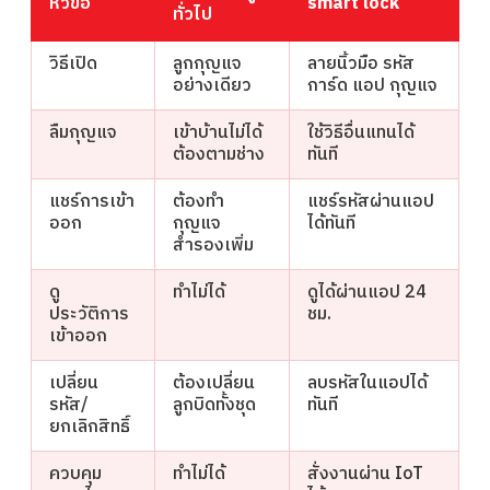
หัวข้อ
smart lock
ทั่วไป
วิธีเปิด
ลูกกุญแจ
ลายนิ้วมือ รหัส
อย่างเดียว
การ์ด แอป กุญแจ
ลืมกุญแจ
เข้าบ้านไม่ได้
ใช้วิธีอื่นแทนได้
ต้องตามช่าง
ทันที
แชร์การเข้า
ต้องทำ
แชร์รหัสผ่านแอป
ออก
กุญแจ
ได้ทันที
สำรองเพิ่ม
ดู
ทำไม่ได้
ดูได้ผ่านแอป 24
ประวัติการ
ชม.
เข้าออก
เปลี่ยน
ต้องเปลี่ยน
ลบรหัสในแอปได้
รหัส/
ลูกบิดทั้งชุด
ทันที
ยกเลิกสิทธิ์
ควบคุม
ทำไม่ได้
สั่งงานผ่าน IoT