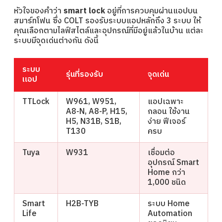
หัวใจของคำว่า
smart lock
อยู่ที่การควบคุมผ่านแอปบน
สมาร์ทโฟน ซึ่ง COLT รองรับระบบแอปหลักถึง 3 ระบบ ให้
คุณเลือกตามไลฟ์สไตล์และอุปกรณ์ที่มีอยู่แล้วในบ้าน แต่ละ
ระบบมีจุดเด่นต่างกัน ดังนี้
ระบบ
รุ่นที่รองรับ
จุดเด่น
แอป
TTLock
W961, W951,
แอปเฉพาะ
A8-N, A8-P, H15,
กลอน ใช้งาน
H5, N31B, S1B,
ง่าย ฟีเจอร์
T130
ครบ
Tuya
W931
เชื่อมต่อ
อุปกรณ์ Smart
Home กว่า
1,000 ชนิด
Smart
H2B-TYB
ระบบ Home
Life
Automation