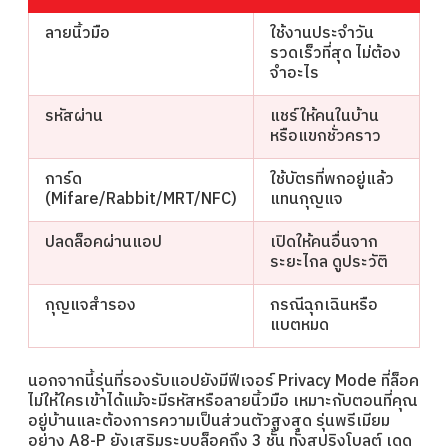
ลายนิ้วมือ
ใช้งานประจำวัน
รวดเร็วที่สุด ไม่ต้อง
จำอะไร
รหัสผ่าน
แชร์ให้คนในบ้าน
หรือแขกชั่วคราว
การ์ด
ใช้บัตรที่พกอยู่แล้ว
(Mifare/Rabbit/MRT/NFC)
แทนกุญแจ
ปลดล็อคผ่านแอป
เปิดให้คนอื่นจาก
ระยะไกล ดูประวัติ
กุญแจสำรอง
กรณีฉุกเฉินหรือ
แบตหมด
นอกจากนี้รุ่นที่รองรับแอปยังมีฟีเจอร์ Privacy Mode ที่ล็อค
ไม่ให้ใครเข้าได้แม้จะมีรหัสหรือลายนิ้วมือ เหมาะกับตอนที่คุณ
อยู่บ้านและต้องการความเป็นส่วนตัวสูงสุด รุ่นพรีเมียม
อย่าง A8-P ยังเสริมระบบล็อคถึง 3 ชั้น ทั้งสปริงโบลต์ เดด