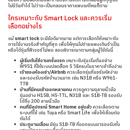
ของความปลอดภัยและการบริหารจัดการที่กลอนลูกกุญแจ
ไม่มีวันทำได้ ไม่ว่าจะเป็นกลอนราคาแพงแค่ไหนก็ตาม
ใครเหมาะกับ Smart Lock และควรเริ่ม
เลือกอย่างไร
แม้
smart lock
จะมีข้อดีมากมาย แต่การเลือกให้เหมาะกับ
การใช้งานจริงสำคัญที่สุด เพื่อให้คุณไม่จ่ายแพงเกินจำเป็น
หรือได้รุ่นที่ฟีเจอร์ไม่พอ ลองพิจารณาตามกลุ่มผู้ใช้ดังนี้
ผู้เริ่มต้นใช้งานครั้งแรก
เหมาะกับรุ่นเริ่มต้นอย่าง
W951 ที่ให้ระบบปลดล็อค 5 วิธีครบในราคาเข้าถึงง่าย
เจ้าของห้องเช่า/Airbnb
ควรเลือกรุ่นที่แชร์รหัสง่าย
และรองรับรหัสจำนวนมาก เช่น N31B หรือ W961-
TTB
บ้านที่มีคนเข้าออกหลายคน
ควรดูความจุลายนิ้วมือ
รุ่นอย่าง H15B, H5-TTL, N31B และ S1B-TB รองรับ
ได้ถึง 200 ลายนิ้วมือ
คนที่มีอุปกรณ์ Smart Home อยู่แล้ว
ควรเลือกตาม
ระบบที่ใช้ เช่น Tuya หรือ Smart Life เพื่อให้เชื่อมต่อ
กันได้
ประตูบานเลื่อน
มีรุ่น S1B-TB ที่ออกแบบมารองรับทั้ง