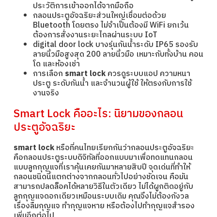
ประวัติการเข้าออกได้จากมือถือ
กลอนประตูอัจฉริยะส่วนใหญ่เชื่อมต่อด้วย
Bluetooth โดยตรง ไม่จำเป็นต้องมี WiFi ยกเว้น
ต้องการสั่งงานระยะไกลผ่านระบบ IoT
digital door lock บางรุ่นกันน้ำระดับ IP65 รองรับ
ลายนิ้วมือสูงสุด 200 ลายนิ้วมือ เหมาะกับทั้งบ้าน คอน
โด และห้องเช่า
การเลือก
smart lock
ควรดูระบบแอป ความหนา
ประตู ระดับกันน้ำ และจำนวนผู้ใช้ ให้ตรงกับการใช้
งานจริง
Smart Lock คืออะไร: นิยามของกลอน
ประตูอัจฉริยะ
smart lock
หรือที่คนไทยเรียกกันว่ากลอนประตูอัจฉริยะ
คือกลอนประตูระบบดิจิทัลที่ออกแบบมาเพื่อทดแทนกลอน
แบบลูกกุญแจที่เราคุ้นเคยกันมาหลายสิบปี จุดเด่นที่ทำให้
กลอนชนิดนี้แตกต่างจากกลอนทั่วไปอย่างชัดเจน คือมัน
สามารถปลดล็อคได้หลายวิธีในตัวเดียว ไม่ได้ผูกติดอยู่กับ
ลูกกุญแจดอกเดียวเหมือนระบบเดิม คุณจึงไม่ต้องกังวล
เรื่องลืมกุญแจ ทำกุญแจหาย หรือต้องไปทำกุญแจสำรอง
เพิ่มอีกต่อไป