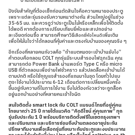
บานเปิดและบานเลื่อนโดยเฉพาะ
ปัจจัยสำคัญที่ต้องเช็กก่อนตัดสินใจคือความหนาของประตู
เพราะแต่ละรุ่นรองรับความหนาต่างกัน ส่วนใหญ่อยู่ในช่วง
35-65 มม. และควรดูว่าประตูเป็นไม้หรือเหล็กเพื่อให้ติดตั้ง
ได้พอดี หากต้องการเปรียบเทียบยี่ห้อและสเปกอย่าง
ละเอียดก่อนซื้อ สามารถศึกษาวิธี
เพิ่มเติม
เลือกยี่ห้อไหนดี
เพื่อให้มั่นใจว่าได้กลอนที่คุ้มค่าและตรงกับบ้านของคุณจริง ๆ
อีกเรื่องที่หลายคนกังวลคือ “ถ้าแบตหมดจะเข้าบ้านยังไง”
คำตอบคือกลอน COLT ทุกรุ่นมีระบบสำรองไฟฉุกเฉิน คุณ
สามารถต่อ Power Bank ผ่านพอร์ต Type C หรือ micro
USB ที่ตัวกลอนเพื่อจ่ายไฟชั่วคราว แล้วปลดล็อคเข้าบ้านได้
ตามปกติ หรือใช้กุญแจสำรองที่แถมมาในชุด โดยทั่วไปแบ
ตจะใช้งานได้ประมาณ 6-12 เดือนต่อการเปลี่ยนหนึ่งครั้ง
ขึ้นอยู่กับความถี่ในการใช้งาน จึงไม่ต้องกังวลว่าจะถูกล็อค
อยู่นอกบ้านอย่างที่หลายคนเข้าใจผิด
สนใจติดตั้ง
smart lock
กับ COLT แบรนด์ไทยที่อยู่คู่คน
ไทยมากว่า 25 ปี ภายใต้แนวคิด “คิดดีไซน์ คู่คุณภาพ” ทุก
รุ่นรับประกัน 1 ปี พร้อมบริการติดตั้งฟรีในเขตกรุงเทพฯ
และปริมณฑล และบริการซ่อมถึงบ้านตลอดอายุประกัน
ปรึกษาทีมงานเพื่อเลือกรุ่นที่เหมาะกับประตูและงบประมาณ