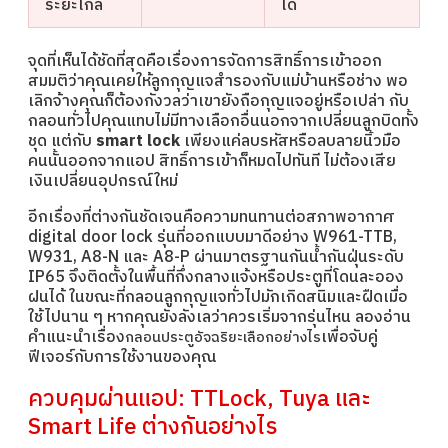
ระยะไกล
ได้
จุดที่เห็นได้ชัดที่สุดคือเรื่องการจัดการสิทธิ์การเข้าออก
สมมติว่าคุณเคยให้ลูกกุญแจสำรองกับแม่บ้านหรือช่าง พอ
เลิกจ้างคุณก็ต้องกังวลว่าเขายังถือกุญแจอยู่หรือเปล่า กับ
กลอนทั่วไปคุณแทบไม่มีทางเลือกอื่นนอกจากเปลี่ยนลูกบิดทั้ง
ชุด แต่กับ
smart lock
เพียงแค่ลบรหัสหรือลบลายนิ้วมือ
คนนั้นออกจากแอป สิทธิ์การเข้าก็หมดไปทันที ไม่ต้องเสีย
เงินเปลี่ยนอุปกรณ์ใหม่
อีกเรื่องที่ต่างกันชัดเจนคือความทนทานต่อสภาพอากาศ
digital door lock รุ่นที่ออกแบบมาดีอย่าง W961-TTB,
W931, A8-N และ A8-P ผ่านมาตรฐานกันน้ำกันฝุ่นระดับ
IP65 จึงติดตั้งในพื้นที่กึ่งกลางแจ้งหรือประตูที่โดนละออง
ฝนได้ ในขณะที่กลอนลูกกุญแจทั่วไปมักเกิดสนิมและฝืดเมื่อ
ใช้ไปนาน ๆ หากคุณยังลังเลว่าควรเริ่มจากรุ่นไหน ลองอ่าน
คำแนะนำเรื่อง
เพื่อจับคู่
กลอนประตูอัจฉริยะเลือกอย่างไร
ฟีเจอร์กับการใช้งานของคุณ
ควบคุมผ่านแอป: TTLock, Tuya และ
Smart Life ต่างกันอย่างไร