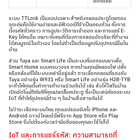
ยอดนิยม
ระบบ TTLock เป็นแอปเฉพาะสำหรับกลอนประตูโดยตรง
จุดเด่นคือใช้งานง่ายและมีฟีเจอร์ที่จำเป็นครบถ้วน ทั้งการ
ตั้งรหัสชั่วคราว การดูประวัติการเข้าออก และการแชร์ E-
Key ให้คนอื่น เหมาะกับคนที่ต้องการกลอนอัจฉริยะที่ทำงาน
ได้สมบูรณ์ในตัวเอง โดยไม่จำเป็นต้องผูกกับอุปกรณ์อื่นใน
บ้าน
ส่วน Tuya และ Smart Life เป็นระบบที่ออกแบบมาเพื่อ
Smart Home แบบครบวงจร หากบ้านคุณมีหลอดไฟ ปลั๊ก
หรือกล้องที่ใช้ระบบเหล่านี้อยู่แล้ว การเลือกกลอนที่รองรับ
Tuya อย่างรุ่น W931 หรือ Smart Life อย่างรุ่น H2B-TYB
จะทำให้คุณตั้งค่าการทำงานร่วมกันได้ เช่น สั่งให้ไฟในบ้าน
เปิดอัตโนมัติทันทีที่คุณปลดล็อคประตู ซึ่งเป็นเสน่ห์ของระบบ
IoT ที่ทำให้อุปกรณ์ต่าง ๆ ในบ้านสื่อสารกันได้
ไม่ว่าจะเลือกระบบไหน ทุกแอปรองรับทั้ง iPhone และ
Android ดาวน์โหลดได้ฟรีจาก App Store หรือ Play
Store จึงไม่ต้องกังวลว่ามือถือของคุณจะใช้ไม่ได้
IoT และการแชร์รหัส: ความสามารถที่