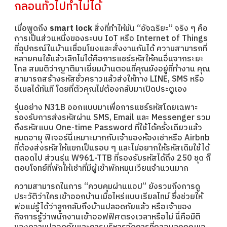
กลอนทั่วไปทำไม่ได้
เมื่อพูดถึง
smart lock
สิ่งที่ทำให้มัน “อัจฉริยะ” จริง ๆ คือ
การเป็นส่วนหนึ่งของระบบ IoT หรือ Internet of Things
ที่อุปกรณ์ในบ้านเชื่อมโยงและสั่งงานกันได้ ความสามารถที่
หลายคนใช้แล้วเลิกไม่ได้คือการแชร์รหัสให้คนอื่นจากระยะ
ไกล สมมติว่าญาติมาเยี่ยมบ้านตอนที่คุณยังอยู่ที่ทำงาน คุณ
สามารถสร้างรหัสชั่วคราวแล้วส่งให้ทาง LINE, SMS หรือ
อีเมลได้ทันที โดยที่ตัวคุณไม่ต้องกลับมาเปิดประตูเอง
รุ่นอย่าง N31B ออกแบบมาเพื่อการแชร์รหัสโดยเฉพาะ
รองรับการส่งรหัสผ่าน SMS, Email และ Messenger รวม
ถึงรหัสแบบ One-time Password ที่ใช้ได้ครั้งเดียวแล้ว
หมดอายุ ฟีเจอร์นี้เหมาะมากกับเจ้าของห้องเช่าหรือ Airbnb
ที่ต้องส่งรหัสให้แขกเป็นรอบ ๆ และไม่อยากให้รหัสเดิมใช้ได้
ตลอดไป ส่วนรุ่น W961-TTB ที่รองรับรหัสได้ถึง 250 ชุด ก็
ตอบโจทย์ที่พักให้เช่าที่มีผู้เข้าพักหมุนเวียนจำนวนมาก
ความสามารถในการ “ควบคุมผ่านแอป” ยังรวมถึงการดู
ประวัติว่าใครเข้าออกบ้านเมื่อไหร่แบบเรียลไทม์ ซึ่งช่วยให้
พ่อแม่รู้ได้ว่าลูกกลับถึงบ้านปลอดภัยแล้ว หรือเจ้าของ
กิจการรู้ว่าพนักงานเข้าออฟฟิศตรงเวลาหรือไม่ นี่คือมิติ