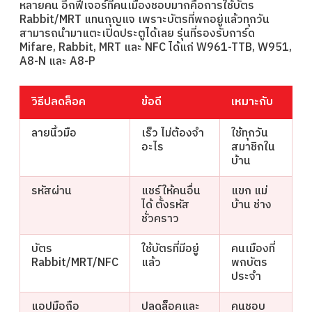
หลายคน อีกฟีเจอร์ที่คนเมืองชอบมากคือการใช้บัตร
Rabbit/MRT แทนกุญแจ เพราะบัตรที่พกอยู่แล้วทุกวัน
สามารถนำมาแตะเปิดประตูได้เลย รุ่นที่รองรับการ์ด
Mifare, Rabbit, MRT และ NFC ได้แก่ W961-TTB, W951,
A8-N และ A8-P
วิธีปลดล็อค
ข้อดี
เหมาะกับ
ลายนิ้วมือ
เร็ว ไม่ต้องจำ
ใช้ทุกวัน
อะไร
สมาชิกใน
บ้าน
รหัสผ่าน
แชร์ให้คนอื่น
แขก แม่
ได้ ตั้งรหัส
บ้าน ช่าง
ชั่วคราว
บัตร
ใช้บัตรที่มีอยู่
คนเมืองที่
Rabbit/MRT/NFC
แล้ว
พกบัตร
ประจำ
แอปมือถือ
ปลดล็อคและ
คนชอบ