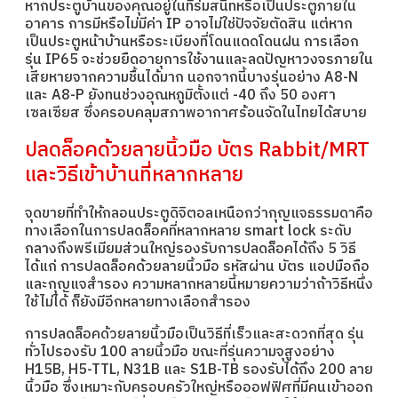
หากประตูบ้านของคุณอยู่ในที่ร่มสนิทหรือเป็นประตูภายใน
อาคาร การมีหรือไม่มีค่า IP อาจไม่ใช่ปัจจัยตัดสิน แต่หาก
เป็นประตูหน้าบ้านหรือระเบียงที่โดนแดดโดนฝน การเลือก
รุ่น IP65 จะช่วยยืดอายุการใช้งานและลดปัญหาวงจรภายใน
เสียหายจากความชื้นได้มาก นอกจากนี้บางรุ่นอย่าง A8-N
และ A8-P ยังทนช่วงอุณหภูมิตั้งแต่ -40 ถึง 50 องศา
เซลเซียส ซึ่งครอบคลุมสภาพอากาศร้อนจัดในไทยได้สบาย
ปลดล็อคด้วยลายนิ้วมือ บัตร Rabbit/MRT
และวิธีเข้าบ้านที่หลากหลาย
จุดขายที่ทำให้กลอนประตูดิจิตอลเหนือกว่ากุญแจธรรมดาคือ
ทางเลือกในการปลดล็อคที่หลากหลาย smart lock ระดับ
กลางถึงพรีเมียมส่วนใหญ่รองรับการปลดล็อคได้ถึง 5 วิธี
ได้แก่ การปลดล็อคด้วยลายนิ้วมือ รหัสผ่าน บัตร แอปมือถือ
และกุญแจสำรอง ความหลากหลายนี้หมายความว่าถ้าวิธีหนึ่ง
ใช้ไม่ได้ ก็ยังมีอีกหลายทางเลือกสำรอง
การปลดล็อคด้วยลายนิ้วมือเป็นวิธีที่เร็วและสะดวกที่สุด รุ่น
ทั่วไปรองรับ 100 ลายนิ้วมือ ขณะที่รุ่นความจุสูงอย่าง
H15B, H5-TTL, N31B และ S1B-TB รองรับได้ถึง 200 ลาย
นิ้วมือ ซึ่งเหมาะกับครอบครัวใหญ่หรือออฟฟิศที่มีคนเข้าออก