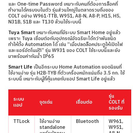
และ One-time Password เหมาะกับคนที่ต้องการล็อคที่
ทำงานได้ครบจบในตัว รุ่นส่วนใหญ่ในตลาดรวมถึงของ
COLT อย่าง W961-TTB, W951, A8-N, A8-P, H15, H5,
N31B, S1B และ T130 ล้วนใช้ระบบนี้
Tuya Smart
เหมาะกับคนที่มีระบบ Smart Home อยู่แล้ว
เพราะ Tuya เชื่อมต่อกับอุปกรณ์อัจฉริยะได้กว่าพันชนิด
ทำให้ตั้ง Automation ได้ เช่น “เมื่อปลดล็อคประตูให้เปิดไฟ
และแอร์อัตโนมัติ” รุ่น W931 ของ COLT ใช้ระบบนี้และยัง
มาพร้อมค่ากันน้ำ IP65
Smart Life
เป็นอีกระบบ Home Automation ยอดนิยมที่
ใช้งานง่าย รุ่น H2B-TYB ที่ตัวเครื่องหนักแน่นถึง 3.5 กก. ใช้
ระบบนี้ เหมาะกับผู้ที่คุ้นเคยกับแอป Smart Life อยู่แล้ว
รุ่น
ระบบ
จุดเด่น
เชื่อมต่อ
COLT ที่
แอป
รองรับ
TTLock
ใช้งานง่าย
Bluetooth
W961,
standalone
W951,