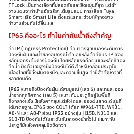
TTLock เป็นทางเลือกที่ปลอดภัยและยืดหยุ่นที่สุด แต่ถ้า
วางแผนจะทำบ้านอัจฉริยะเต็มรูปแบบ การเลือก Tuya
Smart หรือ Smart Life ตั้งแต่แรกจะช่วยให้ทุกอย่าง
ทำงานร่วมกันได้ลื่นไหล
IP65 คืออะไร ทำไมค่ากันน้ำถึงสำคัญ
ค่า IP (Ingress Protection) คือมาตรฐานบอกระดับการ
ป้องกันฝุ่นและน้ำของอุปกรณ์ ตัวเลขหลังตัวอักษร IP สอง
หลักบอกระดับการป้องกัน โดยหลักแรกคือฝุ่นและหลักที่สอง
คือน้ำ ยิ่งตัวเลขสูงยิ่งป้องกันได้ดี สำหรับกลอนประตูใน
เมืองไทยที่มีทั้งฝนตกหนักและความชื้นสูง ค่านี้สำคัญกว่าที่
หลายคนคิด
IP65
หมายถึงป้องกันฝุ่นได้สมบูรณ์ (เลข 6) และทนละออง
น้ำจากทุกทิศทาง (เลข 5) เหมาะกับประตูที่อยู่ในพื้นที่
กึ่งกลางแจ้ง มีหลังคาคลุมแต่ยังโดนละอองฝนสาดได้ รุ่นที่
ได้มาตรฐาน IP65 ของ COLT ได้แก่ W961-TTB, W931,
A8-N และ A8-P ส่วน
IP55
อย่างรุ่น H15B, N31B และ
S1B-TB ป้องกันได้ในระดับกันละอองน้ำทั่วไป เหมาะกับ
ประตูที่มีหลังคาคลุมมิดชิดกว่า