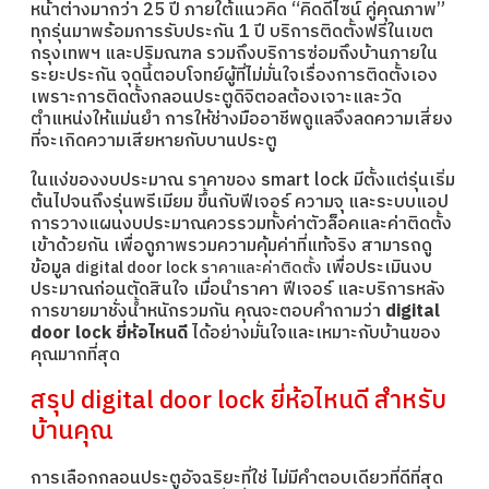
หน้าต่างมากว่า 25 ปี ภายใต้แนวคิด “คิดดีไซน์ คู่คุณภาพ”
ทุกรุ่นมาพร้อมการรับประกัน 1 ปี บริการติดตั้งฟรีในเขต
กรุงเทพฯ และปริมณฑล รวมถึงบริการซ่อมถึงบ้านภายใน
ระยะประกัน จุดนี้ตอบโจทย์ผู้ที่ไม่มั่นใจเรื่องการติดตั้งเอง
เพราะการติดตั้งกลอนประตูดิจิตอลต้องเจาะและวัด
ตำแหน่งให้แม่นยำ การให้ช่างมืออาชีพดูแลจึงลดความเสี่ยง
ที่จะเกิดความเสียหายกับบานประตู
ในแง่ของงบประมาณ ราคาของ smart lock มีตั้งแต่รุ่นเริ่ม
ต้นไปจนถึงรุ่นพรีเมียม ขึ้นกับฟีเจอร์ ความจุ และระบบแอป
การวางแผนงบประมาณควรรวมทั้งค่าตัวล็อคและค่าติดตั้ง
เข้าด้วยกัน เพื่อดูภาพรวมความคุ้มค่าที่แท้จริง สามารถดู
ข้อมูล
เพื่อประเมินงบ
digital door lock ราคาและค่าติดตั้ง
ประมาณก่อนตัดสินใจ เมื่อนำราคา ฟีเจอร์ และบริการหลัง
การขายมาชั่งน้ำหนักรวมกัน คุณจะตอบคำถามว่า
digital
door lock ยี่ห้อไหนดี
ได้อย่างมั่นใจและเหมาะกับบ้านของ
คุณมากที่สุด
สรุป digital door lock ยี่ห้อไหนดี สำหรับ
บ้านคุณ
การเลือกกลอนประตูอัจฉริยะที่ใช่ ไม่มีคำตอบเดียวที่ดีที่สุด