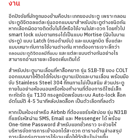
งาน
อีกปัจจัยที่มักถูกมองข้ามคือประเภทของประตู เพราะกลอน
ประตูดิจิตอลแต่ละรุ่นออกแบบมาสำหรับประตูต่างชนิดกัน
หากเลือกผิดอาจติดตั้งไม่ได้หรือใช้งานไม่สะดวก โดยทั่วไป
smart lock แบ่งตามทรงได้เป็นแบบ Mortise (ฝังในบาน
ประตู) แบบ Latch (ทรงด้ามจับ) และแบบลูกบิด ซึ่งแต่ละ
แบบเหมาะกับการใช้งานต่างกัน หากต้องการเจาะลึกว่า
และแต่ละแบบต่างกันอย่างไร
กลอนประตูดิจิตอลมีกี่แบบ
สามารถอ่านรายละเอียดเพิ่มเติมได้
สำหรับประตูบานเลื่อนที่หาล็อคยาก รุ่น S1B-TB ของ COLT
ออกแบบมาให้ติดได้ทั้งประตูบานเปิดและบานเลื่อน พร้อมมือ
จับ Stainless Steel 304 ที่ทนทานไม่เป็นสนิม ส่วนประตู
ภายในอย่างห้องนอนหรือห้องทำงานที่ต้องการดีไซน์เล็ก
กะทัดรัด รุ่น T130 ทรงลูกบิดพร้อมระบบ Auto-lock ล็อค
อัตโนมัติ 4-5 วินาทีหลังปลดล็อค เป็นตัวเลือกที่ลงตัว
หากเป็นห้องเช่าหรือ Airbnb ที่ต้องแชร์รหัสบ่อย รุ่น N31B
ที่แชร์รหัสผ่าน SMS, Email และ Messenger ได้ พร้อม
One-time Password สำหรับแขกชั่วคราว จะช่วยให้
บริหารจัดการการเข้าออกได้สะดวก ตารางด้านล่างสรุป
การเลือกรุ่นตามการใช้งานเพื่อให้ตัดสินใจง่ายขึ้น