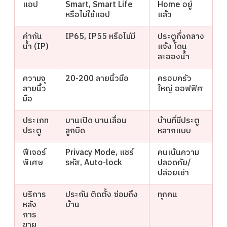
แอป
Smart, Smart Life
Home อยู่
หรือไม่ใช้แอป
แล้ว
ค่ากัน
IP65, IP55 หรือไม่มี
ประตูกึ่งกลาง
น้ำ (IP)
แจ้ง โดน
ละอองน้ำ
ความจุ
20-200 ลายนิ้วมือ
ครอบครัว
ลายนิ้ว
ใหญ่ ออฟฟิศ
มือ
ประเภท
บานเปิด บานเลื่อน
บ้านที่มีประตู
ประตู
ลูกบิด
หลากแบบ
ฟีเจอร์
Privacy Mode, แชร์
คนเน้นความ
พิเศษ
รหัส, Auto-lock
ปลอดภัย/
ปล่อยเช่า
บริการ
ประกัน ติดตั้ง ซ่อมถึง
ทุกคน
หลัง
บ้าน
การ
ขาย