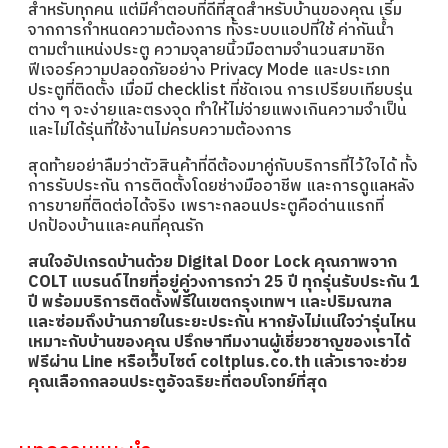
สำหรับทุกคน แต่มีคำตอบที่ดีที่สุดสำหรับบ้านของคุณ เริ่ม
จากการกำหนดความต้องการ ทั้งระบบแอปที่ใช้ ค่ากันน้ำ
ตามตำแหน่งประตู ความจุลายนิ้วมือตามจำนวนสมาชิก
ฟีเจอร์ความปลอดภัยอย่าง Privacy Mode และประเภท
ประตูที่ติดตั้ง เมื่อมี checklist ที่ชัดเจน การเปรียบเทียบรุ่น
ต่าง ๆ จะง่ายและตรงจุด ทำให้ไม่จ่ายแพงเกินความจำเป็น
และไม่ได้รุ่นที่ใช้งานไม่ครบความต้องการ
สุดท้ายอย่าลืมว่าตัวสินค้าที่ดีต้องมาคู่กับบริการที่ไว้ใจได้ ทั้ง
การรับประกัน การติดตั้งโดยช่างมืออาชีพ และการดูแลหลัง
การขายที่ติดต่อได้จริง เพราะกลอนประตูคือด่านแรกที่
ปกป้องบ้านและคนที่คุณรัก
สนใจอัปเกรดบ้านด้วย Digital Door Lock คุณภาพจาก
COLT แบรนด์ไทยที่อยู่คู่วงการกว่า 25 ปี ทุกรุ่นรับประกัน 1
ปี พร้อมบริการติดตั้งฟรีในเขตกรุงเทพฯ และปริมณฑล
และซ่อมถึงบ้านภายในระยะประกัน หากยังไม่แน่ใจว่ารุ่นไหน
เหมาะกับบ้านของคุณ ปรึกษาทีมงานผู้เชี่ยวชาญของเราได้
ฟรีผ่าน Line หรือเว็บไซต์ coltplus.co.th แล้วเราจะช่วย
คุณเลือกกลอนประตูอัจฉริยะที่ตอบโจทย์ที่สุด