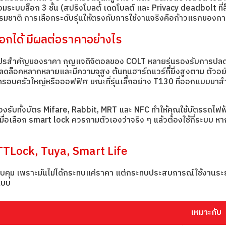
มระบบล็อก 3 ชั้น (สปริงโบลต์ เดดโบลต์ และ Privacy deadbolt ที่ล็อ
รมชาติ การเลือกระดับรุ่นให้ตรงกับการใช้งานจริงคือก้าวแรกของการได
อกได้ มีผลต่อราคาอย่างไร
คัญของราคา กุญแจดิจิตอลของ COLT หลายรุ่นรองรับการปลดล็อคได้ถ
ดล็อคหลากหลายและมีความจุสูง ต้นทุนฮาร์ดแวร์ก็ยิ่งสูงตาม ตัวอย่าง
บครัวใหญ่หรือออฟฟิศ ขณะที่รุ่นเล็กอย่าง T130 ที่ออกแบบมาสำห
รองรับทั้งบัตร Mifare, Rabbit, MRT และ NFC ทำให้คุณใช้บัตรรถไฟฟ
เลือก smart lock ควรถามตัวเองว่าจริง ๆ แล้วต้องใช้กี่ระบบ หากใช
TLock, Tuya, Smart Life
ควบคุม เพราะมันไม่ได้กระทบแค่ราคา แต่กระทบประสบการณ์ใช้งานระยะ
แบบ
เหมาะกับ