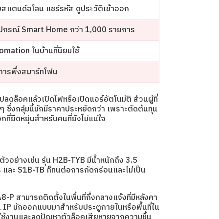
สแตนด์อโลน แชร์รหัส ดูประวัติเข้าออก
อุปกรณ์ Smart Home กว่า 1,000 รายการ
mation ในบ้านที่นิยมใช้
้องการพึ่งสมาร์ทโฟน
ลดล็อคแล้วเปิดไฟหรือเปิดแอร์อัตโนมัติ ส่วนผู้ที่
ๆ ซึ่งกลุ่มนี้มักมีราคาประหยัดกว่า เพราะตัดต้นทุน
ี่ยืดหยุ่นสำหรับคนที่ยังไม่แน่ใจ
ัวอย่างเช่น รุ่น H2B-TYB มีน้ำหนักถึง 3.5
es และ S1B-TB ก็ทนต่อการกัดกร่อนและไม่เป็น
 สามารถติดตั้งในพื้นที่กึ่งกลางแจ้งที่มีหลังคา
าน IP มักออกแบบมาสำหรับประตูภายในหรือพื้นที่ใน
ารใช้งานและลดปัญหาตัวล็อคเสียหายจากความชื้น