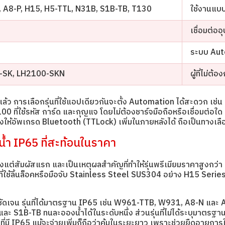
A8-P, H15, H5-TTL, N31B, S1B-TB, T130
ใช้งานแบบ
เชื่อมต่อ
ระบบ Auto
-SK, LH2100-SKN
ผู้ที่ไม่ต
้ว การเลือกรุ่นที่ใช้แอปเดียวกันจะตั้ง Automation ได้สะดวก เช่น ป
100 ที่ใช้รหัส การ์ด และกุญแจ โดยไม่ต้องชาร์จมือถือหรือเชื่อมต่อใด 
างให้อัพเกรด Bluetooth (TTLock) เพิ่มในภายหลังได้ ถือเป็นทางเลือกท
ำ IP65 ที่สะท้อนในราคา
งแต่สัมผัสแรก และเป็นเหตุผลสำคัญที่ทำให้รุ่นพรีเมียมราคาสูงกว่า ต
่นที่ใช้ลิ้นล็อคหรือมือจับ Stainless Steel SUS304 อย่าง H15 Seri
ัดเจน รุ่นที่ได้มาตรฐาน IP65 เช่น W961-TTB, W931, A8-N และ A8-P
 และ S1B-TB ทนละอองน้ำได้ในระดับหนึ่ง ส่วนรุ่นที่ไม่ได้ระบุมาตรฐ
่มี IP65 แม้จะจ่ายเพิ่มก็ถือว่าคุ้มในระยะยาว เพราะช่วยยืดอายุก