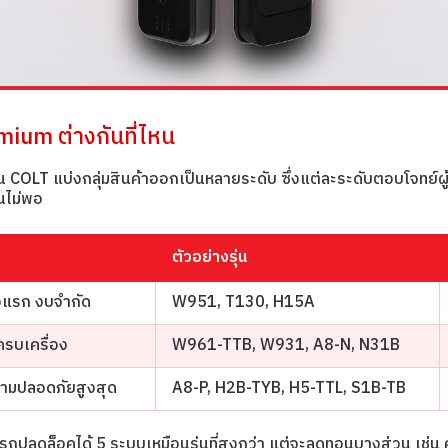
mium ต่างกันที่ไหน
่น COLT แบ่งกลุ่มสินค้าออกเป็นหลายระดับ ซึ่งแต่ละระดับตอบโจทย์ผู
านไม่พอ
ตัวอย่างรุ่น
ั้งแรก งบจำกัด
W951, T130, H15A
ครบเครื่อง
W961-TTB, W931, A8-N, N31B
วามปลอดภัยสูงสุด
A8-P, H2B-TYB, H5-TTL, S1B-TB
ถปลดล็อคได้ 5 ระบบเหมือนรุ่นที่สูงกว่า แต่จะลดทอนบางส่วน เช่น 