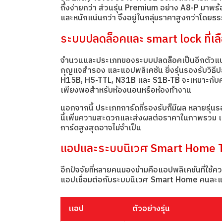
ถึงง่ายกว่า ส่วนรุ่น Premium อย่าง A8-P มาพร้อ
และหนักแน่นกว่า จึงอยู่ในกลุ่มราคาสูงกว่าโดยธร
ระบบปลดล็อคและ smart lock ที่เลื
จำนวนและประเภทของระบบปลดล็อคเป็นอีกตัวแปรสำ
กุญแจสำรอง และแอปพลิเคชัน ยิ่งรุ่นรองรับวิธีปล
H15B, H5-TTL, N31B และ S1B-TB จะเหมาะกับครอ
เพียงพอสำหรับห้องนอนหรือห้องทำงาน
นอกจากนี้ ประเภทการ์ดที่รองรับก็มีผล หลายรุ่น
นี้เพิ่มความสะดวกและส่งผลต่อราคาในภาพรวม เมื่อ
การ์ดสูงสุดอาจไม่จำเป็น
แอปและระบบนิเวศ Smart Home T
อีกปัจจัยที่หลายคนมองข้ามคือแอปพลิเคชันที่ใช้
แอปเชื่อมต่อกับระบบนิเวศ Smart Home คนละ
แอป
ตัวอย่างรุ่น