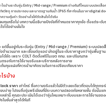
อะไรบ้าง
ระดับรุ่น Entry / Mid-range / Premium ต่างกันที่ไหน
ระบบปลดล็อคแ
ife
วัสดุ การประกอบ และมาตรฐานกันน้ำ IP65 ที่สะท้อนในราคา
digital doo
า
ความคุ้มค่า วัดอย่างไรให้ตัดสินใจได้จริง
รลงทุนหรือไม่ บทความนี้อธิบายปัจจัยที่กำหนดราคาทุกข้อ ตั้งแต่ระด
ใจได้อย่างมั่นใจ
ว แต่ขึ้นอยู่กับระดับรุ่น (Entry / Mid-range / Premium) ระบบปลดล็
วมือจำนวนมาก และเชื่อมต่อแอป มักอยู่ในระดับราคาสูงกว่ารุ่นพื้นฐาน
มงบได้ชัด เพราะ COLT ติดตั้งฟรีในเขต กทม. และปริมณฑล
ดที่รุ่นตรงกับการใช้งานจริงและบริการหลังการขาย
ป็นต้นทุนแฝงที่ควรนำมาคิดรวมในการเปรียบเทียบราคา
ะไรบ้าง
 lock ราคา
เท่าไหร่ ซึ่งความจริงแล้วไม่มีตัวเลขเดียวที่ตอบได้ทุก
เรียบง่าย ไปจนถึงรุ่นพรีเมียมที่มีระบบความปลอดภัยหลายชั้น ดังนั้นแท
ัจจัยเหล่านี้ คุณจะประเมินได้เองว่ารุ่นไหนเหมาะกับงบและการใช้งานขอ
ชั่นล่าสุดได้ทันที