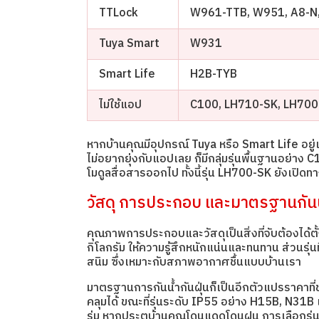
TTLock
W961-TTB, W951, A8-N, 
Tuya Smart
W931
Smart Life
H2B-TYB
ไม่ใช้แอป
C100, LH710-SK, LH700
หากบ้านคุณมีอุปกรณ์ Tuya หรือ Smart Life อยู่แล
ไม่อยากยุ่งกับแอปเลย ก็มีกลุ่มรุ่นพื้นฐานอย่าง C
โมดูลสื่อสารออกไป ทั้งนี้รุ่น LH700-SK ยังเปิดท
วัสดุ การประกอบ และมาตรฐานกันน้
คุณภาพการประกอบและวัสดุเป็นสิ่งที่จับต้องได้ตั้
กิโลกรัม ให้ความรู้สึกหนักแน่นและทนทาน ส่วนรุ
สนิม ซึ่งเหมาะกับสภาพอากาศชื้นแบบบ้านเรา
มาตรฐานการกันน้ำกันฝุ่นก็เป็นอีกตัวแปรราคาที่ช
คลุมได้ ขณะที่รุ่นระดับ IP55 อย่าง H15B, N31B
ร่ม หากประตูบ้านคุณโดนแดดโดนฝน การเลือกรุ่นที