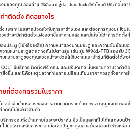
และงบของคุณ ลองอ่าน
ประกอบการ
วิธีเลือก digital door lock ยี่ห้อไหนดี
ค่าติดตั้ง คิดอย่างไร
ั้ง เพราะไม่อยากปวดหัวกับการหาช่างเอง และต้องการคุมงบให้จบในที
งวลว่าจะมีค่าติดตั้งแฝงงอกขึ้นมาภายหลัง และมั่นใจได้ว่าการติดตั้งท
ชนิดของประตู (ไม้หรือเหล็ก) ความหนาของบานประตู และความซับซ้อนข
ความหนาประตูแตกต่างกันไปตามรุ่น เช่น รุ่น W961-TTB รองรับ 35
มหนาประตูของคุณล่วงหน้าจะช่วยให้ทีมงานแนะนำรุ่นที่ติดตั้งได้พอด
OLT มีบริการ ติดตั้งฟรี กทม. และปริมณฑล นั่นหมายความว่าค่าติดตั
ุ้มค่ายิ่งขึ้น และนี่คือเหตุผลว่าทำไมการเปรียบเทียบราคาควรดูทั้งราคาต
ขายที่ต้องคิดรวมในราคา
อไม่ อย่าลืมนำบริการหลังการขายมาคิดรวมด้วย เพราะกุญแจดิจิตอลเป็
สำคัญไม่แพ้ตัวสินค้า
้อมบริการซ่อมถึงบ้านภายในระยะประกัน ซึ่งเป็นมูลค่าที่ไม่ได้แสดงบน
ไม่มีบริการหลังการขาย เมื่อเกิดปัญหาคุณอาจต้องเสียค่าช่างหรือเปล