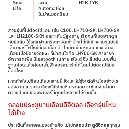
Smart
ระบบ
H2B-TYB
Life
Automation
ในบ้านยอดนิยม
ส่วนรุ่นที่ไม่ต้องใช้แอป เช่น C100, LH710-SK, LH700-SK
และ LH2100-SKN เหมาะกับผู้สูงอายุหรือคนที่ไม่อยากผูก
กับมือถือ ใช้รหัสผ่านหรือการ์ดเข้าบ้านได้ทันที หลายรุ่นยังมี
เซ็นเซอร์ไฟไหม้ที่ปลดล็อคอัตโนมัติเมื่อฉุกเฉิน และเสียง
เตือนเมื่อมีการงัดแงะ ที่น่าสนใจคือ LH700-SK สามารถ
อัพเกรดเพิ่ม Bluetooth ในภายหลังได้ จึงเริ่มต้นแบบพื้น
ฐานก่อนแล้วค่อยเพิ่มฟีเจอร์สมาร์ทได้โดยไม่ต้องเปลี่ยน
ล็อคใหม่
หากกำลังเปรียบเทียบหลายยี่ห้อและไม่รู้จะตัดสินใจอย่างไร
ลองอ่านแนวทาง
ประกอบ จะช่วยจัดลำดับ
เลือกยี่ห้อไหนดี
ความสำคัญของฟีเจอร์ที่คุณต้องการได้ง่ายขึ้น
กลอนประตูบานเลื่อนดิจิตอล เลือกรุ่นไหน
ได้บ้าง
ประเด็นที่หลายคนมองข้ามคือ ไม่ใช่
กลอนประตูดิจิตอล
ทุกรุ่น