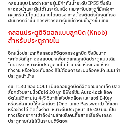
กลอนแบบ Latch หลายรุ่นมีค่ากันน้ำระดับ IP55 ซึ่งกัน
ละอองน้ำและฝุ่นได้ในระดับหนึ่ง เหมาะกับประตูที่มีหลังคา
คลุมหรือไม่โดนฝนสาดโดยตรง หากต้องติดตั้งในจุดที่เจอ
ฝนมากกว่านั้น ควรพิจารณารุ่นที่มีค่ากันน้ำสูงขึ้นแทน
กลอนประตูดิจิตอลแบบลูกบิด (Knob)
สำหรับประตูภายใน
อีกหนึ่งประเภทคือกลอนดิจิตอลทรงลูกบิด ซึ่งมีขนาด
กะทัดรัดที่สุด ออกแบบมาเพื่อทดแทนลูกบิดประตูแบบเดิม
โดยตรง เหมาะกับประตูภายในบ้าน เช่น ห้องนอน ห้อง
ทำงาน หรือห้องเก็บของ ที่ไม่ต้องการระบบล็อคหนักแน่นเท่า
ประตูหน้าบ้าน
รุ่น T130 ของ COLT เป็นกลอนลูกบิดดิจิตอลขนาดเล็ก ปลด
ล็อคด้วยลายนิ้วมือได้ 20 ชุด มีฟังก์ชัน Auto-lock ล็อค
อัตโนมัติภายใน 4-5 วินาทีหลังปลดล็อค และแชร์ E-Key
หรือรหัสแบบใช้ครั้งเดียว (One-time Password) ให้แขก
หรือช่างได้ ติดตั้งง่าย เหมาะกับประตูหนา 35-40 มม. เป็น
ทางเลือกราคาเข้าถึงง่ายสำหรับคนที่อยากเริ่มอัพเกรด
ประตูภายในให้เป็นระบบดิจิตอล