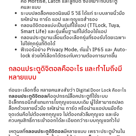
คือ Mortise, Latch และลูกบิด ซึ่งเหมาะกับประตู
คนละแบบ
ระบบปลดล็อคยอดนิยมมี 5 วิธี ได้แก่ ระบบลายนิ้วมือ
รหัสผ่าน การ์ด แอป และกุญแจสำรอง
กลอนดิจิตอลแบ่งเป็นรุ่นที่ใช้แอป (TTLock, Tuya,
Smart Life) และรุ่นพื้นฐานที่ไม่ต้องใช้แอป
กลอนประตูบานเลื่อนต้องเลือกรุ่นที่รองรับโดยเฉพาะ
ไม่ใช่ทุกรุ่นที่ติดได้
ฟีเจอร์อย่าง Privacy Mode, กันน้ำ IP65 และ Auto-
lock ช่วยให้เลือกได้ตรงกับความต้องการมากขึ้น
กลอนประตูดิจิตอลคืออะไร และทำไมถึงมี
หลายแบบ
ก่อนจะเลือกซื้อ หลายคนสงสัยว่า
Digital Door Lock คืออะไร
กลอนประตูดิจิตอล
คืออุปกรณ์ล็อคประตูที่ใช้ระบบ
อิเล็กทรอนิกส์แทนการไขกุญแจแบบเดิม ผู้ใช้สามารถปลด
ล็อคด้วยลายนิ้วมือ รหัสผ่าน การ์ด หรือผ่านแอปบนมือถือ
จุดเด่นคือไม่ต้องพกกุญแจ ไม่ต้องกลัวลืมกุญแจ และยัง
ควบคุมสิทธิ์การเข้าออกได้ละเอียดกว่าระบบกุญแจทั่วไป
เหตุผลที่
กลอนประตูดิจิตอล
มีหลายแบบ เพราะประตูบ้านใน