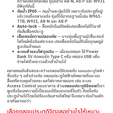
ความปลอดภัยเพิ่ม รุ่นอย่าง A8-N, A8-P และ W931
มีฟังก์ชันนี้
กันน้ำ IP65
— ทนน้ำและฝุ่นได้ดี เหมาะกับประตูที่อยู่
บริเวณกึ่งกลางแจ้ง รุ่นที่ได้มาตรฐานนี้เช่น W961-
TTB, W931, A8-N และ A8-P
Auto-lock
— ล็อคอัตโนมัติหลังปลดล็อคไม่กี่วินาที
กันลืมล็อคประตู
เซ็นเซอร์ความปลอดภัย
— บางรุ่นพื้นฐานมีเซ็นเซอร์
ไฟไหม้หรืออินฟราเรด ปลดล็อคอัตโนมัติเมื่ออุณหภูมิ
สูงเกินกำหนด
ระบบสำรองไฟฉุกเฉิน
— เมื่อแบตหมด ใช้ Power
Bank 5V ต่อพอร์ต Type C หรือ micro USB เพื่อ
จ่ายไฟชั่วคราวแล้วเข้าบ้านได้
หลายคนยังสับสนระหว่างกลอนดิจิตอลกับ
กลอนประตูไฟฟ้า
ซึ่งจริง ๆ แล้วต่างกัน กลอนประตูไฟฟ้ามักหมายถึงระบบ
ล็อคที่ควบคุมด้วยกระแสไฟจากภายนอก เช่น ระบบ
Access Control ของอาคาร ส่วน
กลอนประตูดิจิตอล
ที่เรา
พูดถึงในบทความนี้เป็นแบบใช้แบตเตอรี่ในตัว ติดตั้งกับ
ประตูบ้านได้โดยไม่ต้องเดินสายไฟใหม่ จึงเหมาะกับบ้านพัก
อาศัยมากกว่า
เลือกกลอนประตูดิจิตอลอย่างไรให้เหมาะ