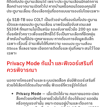
ที่ติดกับประตูบานเลื่อนได้ เพราะประตูบานเลื่อนมีกลไกการ
ล็อคต่างจากบานเปิดทั่วไป หากบ้านหรือคอนโดของคุณใช้
ประตูบานเลื่อน ต้องเลือกรุ่นที่ออกแบบมารองรับโดยเฉพาะ
รุ่น S1B-TB ของ COLT เป็นตัวอย่างที่รองรับทั้งประตูบาน
เปิดและกลอนประตูบานเลื่อน มาพร้อมมือจับสเตนเลส
SS304 ที่ทนทานไม่เป็นสนิม รองรับลายนิ้วมือ 200 ชุด และ
ตั้งรหัสชั่วคราวเพื่อแชร์สิทธิ์ได้ จึงเป็นทางเลือกที่ยืดหยุ่น
สำหรับบ้านที่มีประตูหลายแบบ หากต้องการข้อมูลเชิงลึก
เฉพาะเรื่องนี้ อ่านเพิ่มได้ที่บทความ
กลอนประตูบานเลื่อน
ซึ่งลงรายละเอียดการติดตั้งและรุ่นที่เหมาะสมไว้โดย
ดิจิตอล
เฉพาะ
Privacy Mode กันน้ำ และฟีเจอร์เสริมที่
ควรพิจารณา
นอกจากโครงสร้างและระบบปลดล็อค ยังมีฟีเจอร์เสริมที่
ช่วยให้เลือกได้ตรงใจมากขึ้น ฟีเจอร์ที่ควรรู้จักได้แก่
Privacy Mode
— เมื่อเปิดใช้งาน คนภายนอกจะปลด
ล็อคด้วยรหัสหรือลายนิ้วมือไม่ได้ ต้องใช้แอป แอดมิน
หรือกุญแจเท่านั้น เหมาะตอนอยู่บ้านและต้องการ