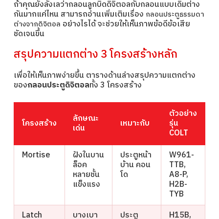
ถ้าคุณยังลังเลว่ากลอนลูกบิดดิจิตอลกับกลอนแบบเดิมต่าง
กันมากแค่ไหน สามารถอ่านเพิ่มเติมเรื่อง
กลอนประตูธรรมดา
อย่างไรได้ จะช่วยให้เห็นภาพข้อดีข้อเสีย
ต่างจากดิจิตอล
ชัดเจนขึ้น
สรุปความแตกต่าง 3 โครงสร้างหลัก
เพื่อให้เห็นภาพง่ายขึ้น ตารางด้านล่างสรุปความแตกต่าง
ของ
กลอนประตูดิจิตอล
ทั้ง 3 โครงสร้าง
ตัวอย่าง
ลักษณะ
โครงสร้าง
เหมาะกับ
รุ่น
เด่น
COLT
Mortise
ฝังในบาน
ประตูหน้า
W961-
ล็อค
บ้าน คอน
TTB,
หลายชั้น
โด
A8-P,
แข็งแรง
H2B-
TYB
Latch
บางเบา
ประตู
H15B,