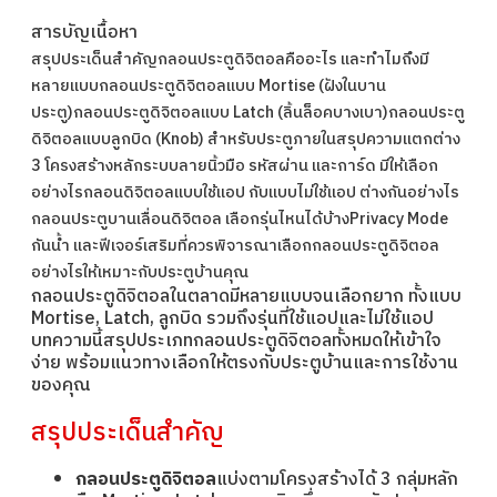
สารบัญเนื้อหา
สรุปประเด็นสำคัญ
กลอนประตูดิจิตอลคืออะไร และทำไมถึงมี
หลายแบบ
กลอนประตูดิจิตอลแบบ Mortise (ฝังในบาน
ประตู)
กลอนประตูดิจิตอลแบบ Latch (ลิ้นล็อคบางเบา)
กลอนประตู
ดิจิตอลแบบลูกบิด (Knob) สำหรับประตูภายใน
สรุปความแตกต่าง
3 โครงสร้างหลัก
ระบบลายนิ้วมือ รหัสผ่าน และการ์ด มีให้เลือก
อย่างไร
กลอนดิจิตอลแบบใช้แอป กับแบบไม่ใช้แอป ต่างกันอย่างไร
กลอนประตูบานเลื่อนดิจิตอล เลือกรุ่นไหนได้บ้าง
Privacy Mode
กันน้ำ และฟีเจอร์เสริมที่ควรพิจารณา
เลือกกลอนประตูดิจิตอล
อย่างไรให้เหมาะกับประตูบ้านคุณ
กลอนประตูดิจิตอลในตลาดมีหลายแบบจนเลือกยาก ทั้งแบบ
Mortise, Latch, ลูกบิด รวมถึงรุ่นที่ใช้แอปและไม่ใช้แอป
บทความนี้สรุปประเภทกลอนประตูดิจิตอลทั้งหมดให้เข้าใจ
ง่าย พร้อมแนวทางเลือกให้ตรงกับประตูบ้านและการใช้งาน
ของคุณ
สรุปประเด็นสำคัญ
กลอนประตูดิจิตอล
แบ่งตามโครงสร้างได้ 3 กลุ่มหลัก