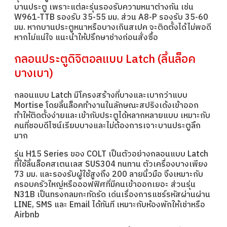
บานประตู เพราะแต่ละรุ่นรองรับความหนาต่างกัน เช่น
W961-TTB รองรับ 35-55 มม. ส่วน A8-P รองรับ 35-60
มม. หากบานประตูหนาหรือบางเกินสเปค จะติดตั้งได้ไม่พอดี
หากไม่แน่ใจ แนะนำให้ปรึกษาช่างก่อนสั่งซื้อ
กลอนประตูดิจิตอลแบบ Latch (ลิ้นล็อค
บางเบา)
กลอนแบบ Latch มีโครงสร้างที่บางและเบากว่าแบบ
Mortise โดยลิ้นล็อคทำงานในลักษณะสปริงเด้งเข้าออก
ทำให้ติดตั้งง่ายและเข้ากับประตูได้หลากหลายแบบ เหมาะกับ
คนที่ชอบดีไซน์เรียบบางและไม่ต้องการเจาะบานประตูลึก
มาก
รุ่น H15 Series ของ COLT เป็นตัวอย่างกลอนแบบ Latch
ที่ใช้ลิ้นล็อคสเตนเลส SUS304 ทนทาน ตัวเครื่องบางเพียง
73 มม. และรองรับผู้ใช้สูงถึง 200 ลายนิ้วมือ จึงเหมาะกับ
ครอบครัวใหญ่หรือออฟฟิศที่มีคนเข้าออกเยอะ ส่วนรุ่น
N31B เป็นทรงกลมกะทัดรัด เด่นเรื่องการแชร์รหัสผ่านผ่าน
LINE, SMS และ Email ได้ทันที เหมาะกับห้องพักให้เช่าหรือ
Airbnb