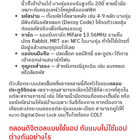
นิ้วก็เข้าบ้านได้ บางรุ่นรองรับสูงถึง 200 ลายนิ้วมือ
เหมาะกับครอบครัวใหญ่หรือออฟฟิศ
รหัสผ่าน
— ตั้งรหัสได้หลายหลัก เช่น 4-9 หลัก บางรุ่น
มีฟังก์ชันรหัสหลอก (Decoy Code) ให้กดตัวเลขสุ่ม
ก่อนรหัสจริงเพื่อกันคนแอบดู
การ์ด
— รองรับการ์ด Mifare 13.56MHz รวมถึง
บัตร Rabbit, MRT และ NFC ในบางรุ่น ทำให้ใช้บัตรที่
มีอยู่แล้วแทนกุญแจได้เลย
แอปบนมือถือ
— ปลดล็อค แชร์สิทธิ์ และดูประวัติการ
เข้าออกผ่านสมาร์ทโฟน
กุญแจสำรอง
— สำหรับกรณีฉุกเฉิน เช่น แบตหมด
หรือลืมรหัส
ตัวเลือกระบบปลดล็อคที่หลากหลายนี้คือหัวใจของ
กลอน
ประตูดิจิตอล
เพราะคุณสามารถเลือกใช้วิธีที่สะดวกที่สุดใน
แต่ละสถานการณ์ เช่น ใช้ลายนิ้วมือตอนถือของเต็มมือ หรือ
แชร์รหัสผ่านให้แม่บ้านเฉพาะวันที่ต้องการ หากต้องการ
เทียบสเปกระบบของแต่ละรุ่นแบบละเอียด สามารถดูได้ที่
บนเว็บไซต์ของ COLT
หมวด Digital Door Lock
กลอนดิจิตอลแบบใช้แอป กับแบบไม่ใช้แอป
ต่างกันอย่างไร