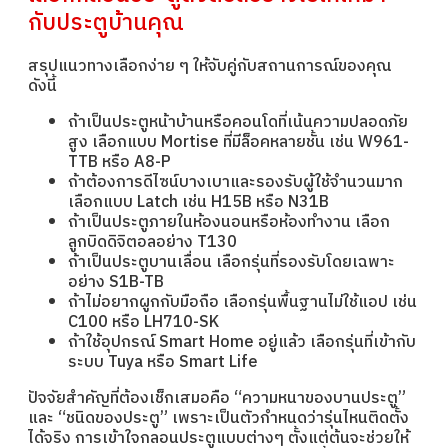
กับประตูบ้านคุณ
สรุปแนวทางเลือกง่าย ๆ ให้จับคู่กับสถานการณ์ของคุณ
ดังนี้
ถ้าเป็นประตูหน้าบ้านหรือคอนโดที่เน้นความปลอดภัย
สูง เลือกแบบ Mortise ที่มีล็อคหลายชั้น เช่น W961-
TTB หรือ A8-P
ถ้าต้องการดีไซน์บางเบาและรองรับผู้ใช้จำนวนมาก
เลือกแบบ Latch เช่น H15B หรือ N31B
ถ้าเป็นประตูภายในห้องนอนหรือห้องทำงาน เลือก
ลูกบิดดิจิตอลอย่าง T130
ถ้าเป็นประตูบานเลื่อน เลือกรุ่นที่รองรับโดยเฉพาะ
อย่าง S1B-TB
ถ้าไม่อยากผูกกับมือถือ เลือกรุ่นพื้นฐานไม่ใช้แอป เช่น
C100 หรือ LH710-SK
ถ้าใช้อุปกรณ์ Smart Home อยู่แล้ว เลือกรุ่นที่เข้ากับ
ระบบ Tuya หรือ Smart Life
ปัจจัยสำคัญที่ต้องเช็กเสมอคือ “ความหนาของบานประตู”
และ “ชนิดของประตู” เพราะเป็นตัวกำหนดว่ารุ่นไหนติดตั้ง
ได้จริง การเข้าใจกลอนประตูแบบต่างๆ ตั้งแต่ต้นจะช่วยให้