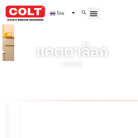
ไทย
แคตตาล็อก
Catelog