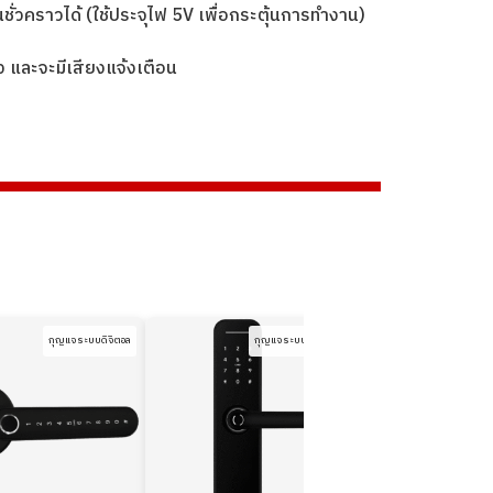
ั่วคราวได้ (ใช้ประจุไฟ 5V เพื่อกระตุ้นการทำงาน)
้ง และจะมีเสียงแจ้งเตือน
กุญแจระบบดิจิตอล
กุญแจระบบดิจิตอล
กุญแจร