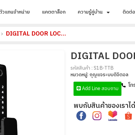
ตัวแทนจำหน่าย
แคตตาล็อก
ความรู้คู่บ้าน
ติดต่
DIGITAL DOOR LOCK รุ่น S1B
>
DIGITAL DOOR
รหัสสินค้า : S1B-TTB
หมวดหมู่:
กุญแจระบบดิจิตอล
โท
Add Line สอบถาม
พบกับสินค้าของเราได้ท