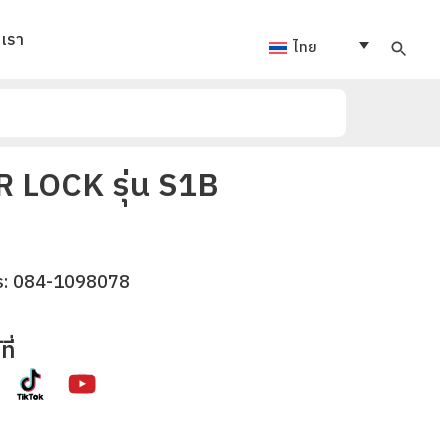
อเรา
ไทย
 LOCK รุ่น S1B
ร:
084-1098078
ี่