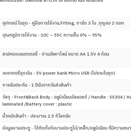
บบล็อกอัจฉริยะ ปลอดภัย สะดวก เข้าออกบ้านง่ายไม่ต้อง
อุปกรณ์ในชุด - คู่มือการใช้งาน,Fitting, การ์ด 3 ใบ ,กุญแจ 2 ดอก
อุณหภูมิการใช้งาน - 10C – 55C ความชื้น 0% – 95%
สเปคของแบตเตอรี่ - ถ่านอัลคาไลน์ ขนาด AA 1.5V 4 ก้อน
แบตเตอรี่ฉุกเฉิน - 5V power bank Micro USB (ไม่รวมในชุด)
การรับประกัน - 1 ปีนับจากวันส่งสินค้า
วัสดุ - Front&Back Body : อลูมิเนี่ยมอัลลอยด์ / Handle : SS304 / 
laminated /Battery cover : plastic
น้ำหนักสินค้า - ประมาณ 2.5 กิโลกรัม
ข้อมูลบานประตู - ใช้ติดตั้งกับบานประตูไม้/เหล็ก/อลูมิเนียม ที่มีความห