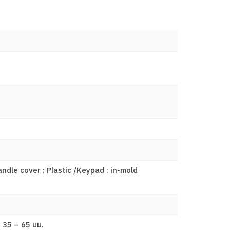
Handle cover : Plastic /Keypad : in-mold
นา 35 – 65 มม.