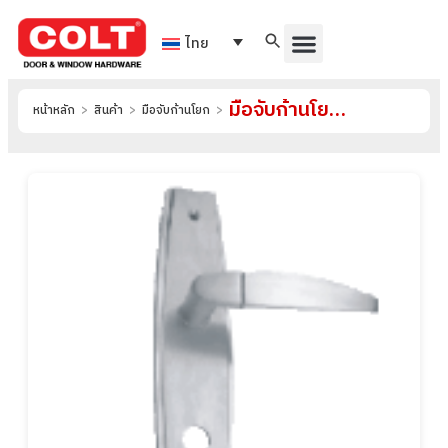
ไทย
มือจับก้านโยกแบบมีเพลท-สแตนเลส รุ่น QS006120-150
หน้าหลัก
>
สินค้า
>
มือจับก้านโยก
>