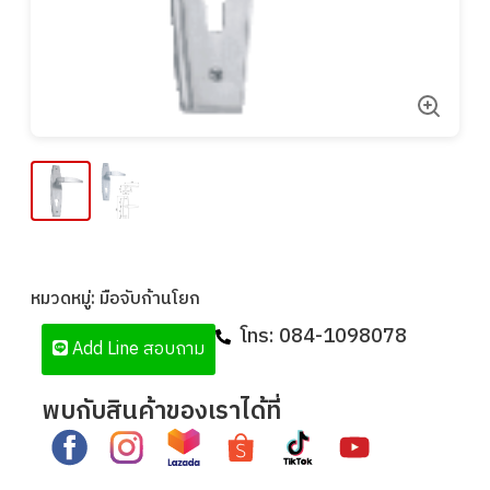
หมวดหมู่:
มือจับก้านโยก
โทร:
084-1098078
Add Line สอบถาม
พบกับสินค้าของเราได้ที่