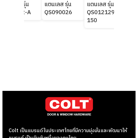
แตนเลส รุ่น
แตนเลส รุ่น
แตนเลส รุ่น
แตน
K8-3112-A
QS090026
QS012129-
QS
150
15
Colt เป็นแบรนด์ในประเทศไทยที่มีความมุ่งมั่นและพัฒนาให้