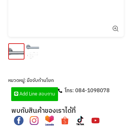
หมวดหมู่:
มือจับก้านโยก
โทร:
084-1098078
Add Line สอบถาม
พบกับสินค้าของเราได้ที่