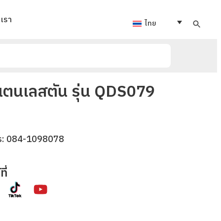
อเรา
ไทย
แตนเลสตัน รุ่น QDS079
ร:
084-1098078
ี่