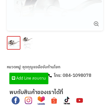
หมวดหมู่:
ชุดกุญแจมือจับก้านโยก
โทร:
084-1098078
Add Line สอบถาม
พบกับสินค้าของเราได้ที่