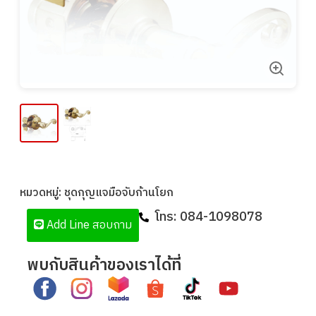
หมวดหมู่:
ชุดกุญแจมือจับก้านโยก
โทร:
084-1098078
Add Line สอบถาม
พบกับสินค้าของเราได้ที่