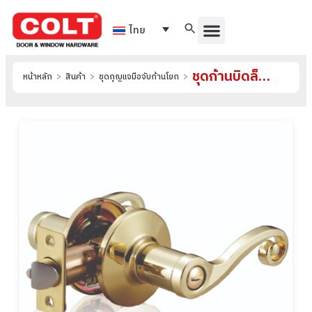
ไทย
ชุดก้านบิดล็อค รุ่น RZ7402
หน้าหลัก
>
สินค้า
>
ชุดกุญแจมือจับก้านโยก
>