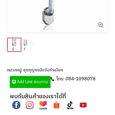
หมวดหมู่:
ชุดกุญแจมือจับก้านโยก
โทร:
084-1098078
Add Line สอบถาม
พบกับสินค้าของเราได้ที่