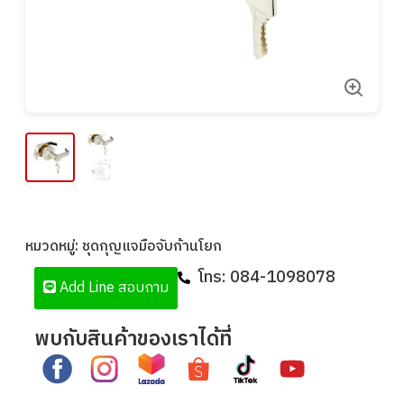
หมวดหมู่:
ชุดกุญแจมือจับก้านโยก
โทร:
084-1098078
Add Line สอบถาม
พบกับสินค้าของเราได้ที่