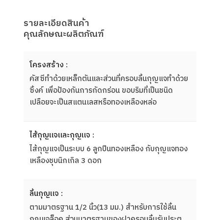
รายละเอียดสินค้า
คุณลักษณะผลิตภัณฑ์
โครงสร้าง :
คัสซีทําด้วยเหล็กตันและส่วนที่ครอบลิ้นกุญแจทําด้วย
ซิ้งค์ เพื่อป้องกันการกัดกร่อน ขอบริมที่เป็นชนิด
เปลือยจะเป็นสแตนเลสหรือทองเหลืองหล่อ
ไส้กุญแจและกุญแจ :
ไส้กุญแจเป็นระบบ 6 ลูกปืนทองเหลือง กับกุญแจทอง
เหลืองชุบนิกเกิล 3 ดอก
ลิ้นกุญแจ :
ตามมาตรฐาน 1/2 นิ้ว(13 มม.) สําหรับการใช้ลิ้น
กุญแจล็อค ส่วนมาตรฐานของฝาครอบลิ้นรับประตู