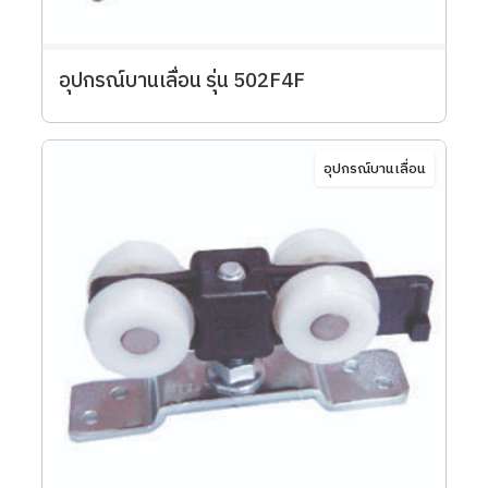
อุปกรณ์บานเลื่อน รุ่น 502F4F
อุปกรณ์บานเลื่อน