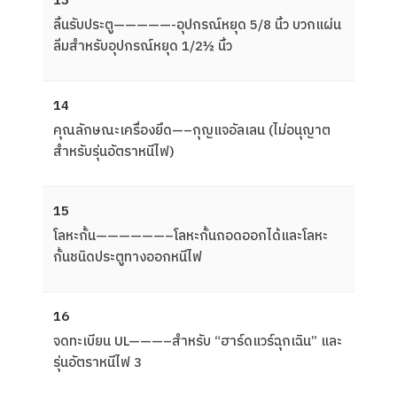
13
ลิ้นรับประตู—————-อุปกรณ์หยุด 5/8 นิ้ว บวกแผ่น
ลิ่มสำหรับอุปกรณ์หยุด 1/2½ นิ้ว
14
คุณลักษณะเครื่องยึด—–กุญแจอัลเลน (ไม่อนุญาต
สำหรับรุ่นอัตราหนีไฟ)
15
โลหะกั้น——————–โลหะกั้นถอดออกได้และโลหะ
กั้นชนิดประตูทางออกหนีไฟ
16
จดทะเบียน UL———–สำหรับ “ฮาร์ดแวร์ฉุกเฉิน” และ
รุ่นอัตราหนีไฟ 3