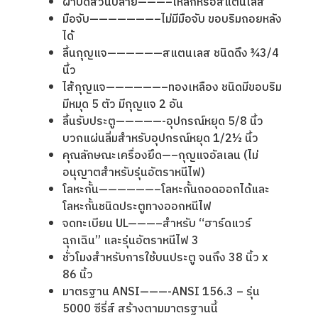
ฝาปิดส่วนปลาย———–เหล็กหรือสแตนเลส
มือจับ———————–ไม่มีมือจับ ขอบริมถอยหลัง
ได้
ลิ้นกุญแจ——————สแตนเลส ชนิดดึง ¾3/4
นิ้ว
ไส้กุญแจ——————–ทองเหลือง ชนิดมีขอบริม
มีหมุด 5 ตัว มีกุญแจ 2 อัน
ลิ้นรับประตู—————-อุปกรณ์หยุด 5/8 นิ้ว
บวกแผ่นลิ่มสำหรับอุปกรณ์หยุด 1/2½ นิ้ว
คุณลักษณะเครื่องยึด—–กุญแจอัลเลน (ไม่
อนุญาตสำหรับรุ่นอัตราหนีไฟ)
โลหะกั้น——————–โลหะกั้นถอดออกได้และ
โลหะกั้นชนิดประตูทางออกหนีไฟ
จดทะเบียน UL———–สำหรับ “ฮาร์ดแวร์
ฉุกเฉิน” และรุ่นอัตราหนีไฟ 3
ชั่วโมงสำหรับการใช้บนประตู จนถึง 38 นิ้ว x
86 นิ้ว
มาตรฐาน ANSI———-ANSI 156.3 – รุ่น
5000 ซีรี่ส์ สร้างตามมาตรฐานนี้