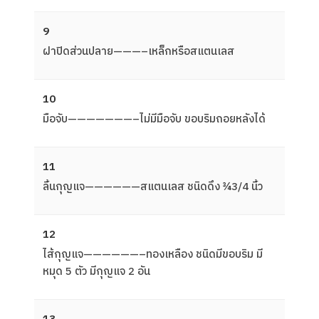
9
ฝาปิดส่วนปลาย———–เหล็กหรือสแตนเลส
10
มือจับ———————–ไม่มีมือจับ ขอบริมถอยหลังได้
11
ลิ้นกุญแจ——————สแตนเลส ชนิดดึง ¾3/4 นิ้ว
12
ไส้กุญแจ——————–ทองเหลือง ชนิดมีขอบริม มี
หมุด 5 ตัว มีกุญแจ 2 อัน