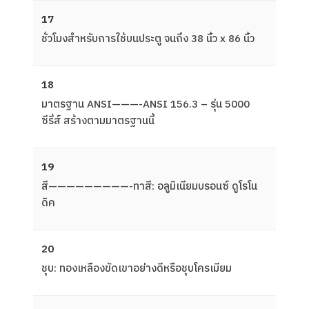
17
ชั่วโมงสำหรับการใช้บนประตู จนถึง 38 นิ้ว x 86 นิ้ว
18
มาตรฐาน ANSI———-ANSI 156.3 – รุ่น 5000
ซีรี่ส์ สร้างตามมาตรฐานนี้
19
สี—————————-ทาสี: อลูมิเนียมบรอนซ์ ดูโรโน
ดิค
20
ชุบ: ทองเหลืองขัดเขาอย่างดีหรือชุบโครเมียม