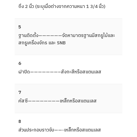
ถึง 2 นิ้ว (ระบุเมื่อต่างจากความหนา 1 3/4 นิ้ว)
5
ฐานติดตั้ง——————จัดหามาตรฐานมีสกรูไม้และ
สกรูเครื่องจักร และ SNB
6
ฝาปิด———————–สังกะสีหรือสแตนเลส
7
คัสซี————————เหล็กหรือสแตนเลส
8
ส่วนประกอบราวจับ——-เหล็กหรือสแตนเลส