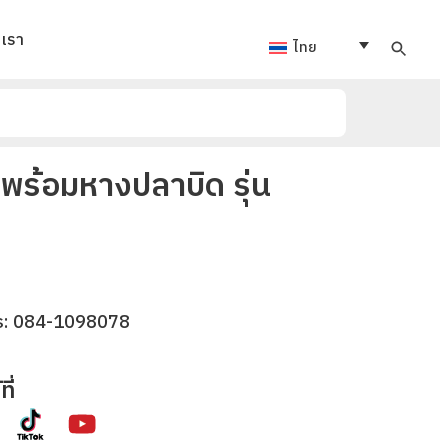
อเรา
ไทย
พร้อมหางปลาบิด รุ่น
ร:
084-1098078
ี่