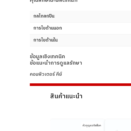
คุณลักษณะผลิตภัณฑ์
กลไกลกปืน
การไขด้านนอก
การไขด้านใน
ข้อมูลเชิงเทคนิค
ข้อแนะนำการดูแลรักษา
คอมพิวเตอร์ คีย์
สินค้าแนะนำ
หัวกุญแจทิสล็อค