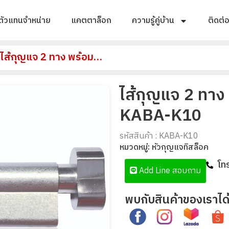
ตัวแทนจำหน่าย
แคตตาล็อก
ความรู้คู่บ้าน
ติดต่
ไส้กุญแจ 2 ทาง พร้อมหางปลาบิด รุ่น KABA-K10
ไส้กุญแจ 2 ทาง 
KABA-K10
รหัสสินค้า : KABA-K10
หมวดหมู่:
หัวกุญแจทิสล็อค
โท
Add Line สอบถาม
พบกับสินค้าของเราได้ท