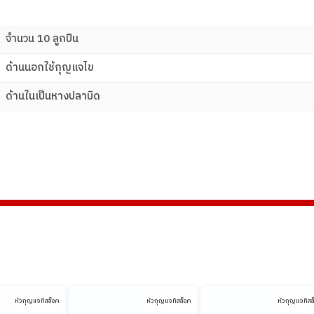
จํานวน 10 ลูกปืน
ด้านนอกใช้กุญแจไข
ด้านในเป็นหางปลาบิด
หัวกุญแจทิสล็อค
หัวกุญแจทิสล็อค
หัวกุญแจทิสล