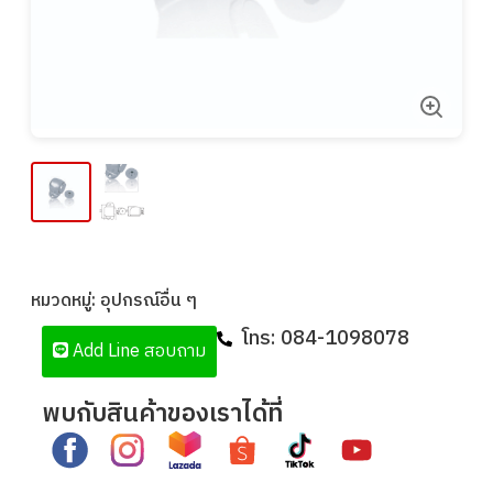
หมวดหมู่:
อุปกรณ์อื่น ๆ
โทร:
084-1098078
Add Line สอบถาม
พบกับสินค้าของเราได้ที่