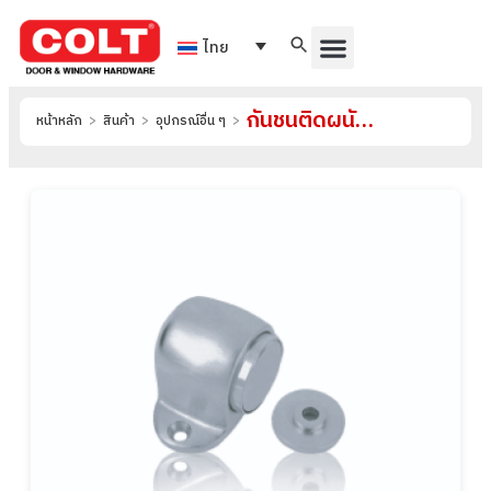
ไทย
กันชนติดผนัง รุ่น S-S032
หน้าหลัก
>
สินค้า
>
อุปกรณ์อื่น ๆ
>