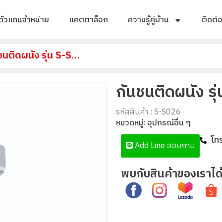
ตัวแทนจำหน่าย
แคตตาล็อก
ความรู้คู่บ้าน
ติดต่
กันชนติดผนัง รุ่น S-S026
กันชนติดผนัง รุ
รหัสสินค้า : S-S026
หมวดหมู่:
อุปกรณ์อื่น ๆ
โท
Add Line สอบถาม
พบกับสินค้าของเราได้ท