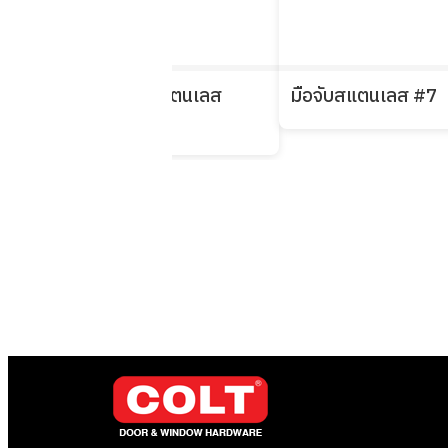
มือจับสแตนเลส
มือจับสแตนเลส #7
#441