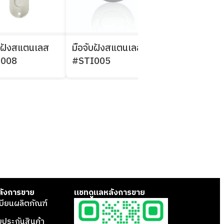
ับฝังสแตนเลส
มือจับฝังสแตนเลส
มือจับฝังสแตน
I008
#STI005
#012
ลังการขาย
แชทดูแลหลังการขาย
บียนผลิตภัณฑ์
บประกันสินค้า