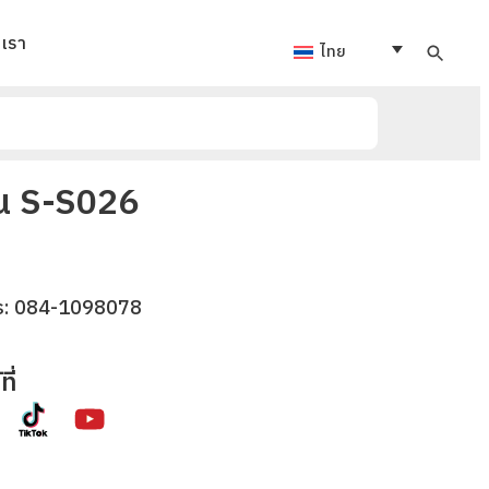
อเรา
ไทย
่น S-S026
ร:
084-1098078
ี่