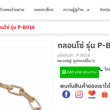
ตัวแทนจำหน่าย
แคตตาล็อก
ความรู้คู่บ้าน
ติดต่
นโซ่ รุ่น P-B016
กลอนโซ่ รุ่น P
รหัสสินค้า : P-B016
หมวดหมู่:
อุปกรณ์อื่น ๆ
โท
Add Line สอบถาม
พบกับสินค้าของเราได้ท