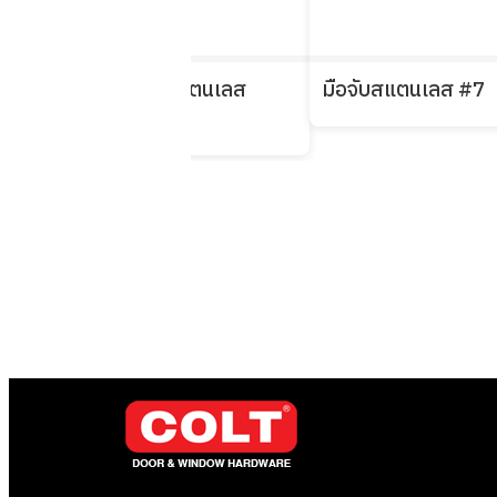
มือจับสแตนเลส
มือจับสแตนเลส #7
#441