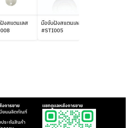
ับฝังสแตนเลส
มือจับฝังสแตนเลส
มือจับฝังสแตน
I008
#STI005
#012
ลังการขาย
แชทดูแลหลังการขาย
บียนผลิตภัณฑ์
บประกันสินค้า