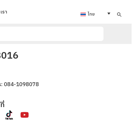
อเรา
ไทย
-B016
ร:
084-1098078
ี่