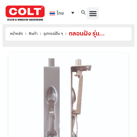
ไทย
กลอนฝัง รุ่น DB-SS039
หน้าหลัก
>
สินค้า
>
อุปกรณ์อื่น ๆ
>