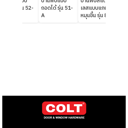
บานพับแบบ
บานพับแบบ
บานพับสแตน
บา
ถอดได้ รุ่น 52-
ถอดได้ รุ่น 51-
เลสแบบแกน
เล
A
A
หมุนขึ้น รุ่น 83
หมุน