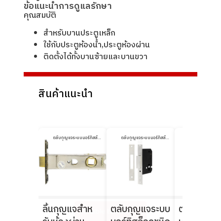
ข้อแนะนำการดูแลรักษา
คุณสมบัติ
สําหรับบานประตูเหล็ก
ใช้กับประตูห้องนํ้า,ประตูห้องผ่าน
ติดตั้งได้ทั้งบานซ้ายและบานขวา
สินค้าแนะนำ
ตลับกุญแจระบบมอร์ทิสล้อค
ตลับกุญแจระบบมอร์ทิสล้อค
ลิ้นกุญแจสําห
ตลับกุญแจระบบ
ตลับกุญแจ