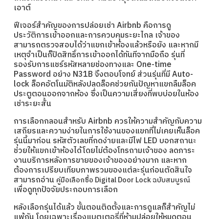
เอาต์
ฟีเจอร์สำคัญของการปล่อยเช่า Airbnb คือการดู
ประวัติการเข้าออกและการควบคุมระยะไกล เจ้าของ
สามารถตรวจสอบได้ว่าแขกเข้าห้องแล้วหรือยัง และหากมี
เหตุจำเป็นก็ปิดสิทธิ์การเข้าออกได้ทันทีจากมือถือ รุ่นที่
รองรับการแชร์รหัสหลายช่องทางและ One-time
Password อย่าง N31B จึงตอบโจทย์ ส่วนรุ่นที่มี Auto-
lock ล็อคอัตโนมัติหลังปลดล็อคช่วยกันปัญหาแขกลืมล็อค
ประตูตอนออกจากห้อง ซึ่งเป็นความเสี่ยงที่พบบ่อยในห้อง
เช่าระยะสั้น
การเลือกกลอนสำหรับ Airbnb ควรให้ความสำคัญกับความ
เสถียรและความง่ายในการใช้งานของแขกที่ไม่เคยเห็นล็อค
รุ่นนี้มาก่อน รหัสตัวเลขที่กดง่ายและมีไฟ LED บอกสถานะ
ช่วยให้แขกเข้าห้องได้โดยไม่ต้องโทรถามเจ้าของ ลดภาระ
งานบริการหลังการขายของเจ้าของอย่างมาก และหาก
ต้องการเปรียบเทียบภาพรวมของแต่ละรุ่นก่อนตัดสินใจ
สามารถอ่าน
คู่มือเลือกซื้อ Digital Door Lock ฉบับสมบูรณ์
เพื่อดูทุกปัจจัยประกอบการเลือก
หลังเลือกรุ่นได้แล้ว ขั้นตอนติดตั้งและการดูแลก็สำคัญไม่
แพ้กัน โดยเฉพาะเรื่องแบตเตอรี่ที่ห้ามปล่อยให้หมดตอน