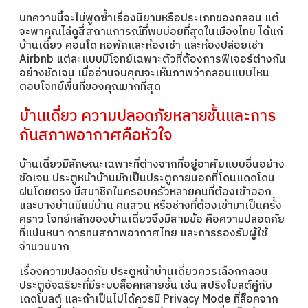
บทความนี้จะไม่พูดซ้ำเรื่องนิยามหรือประเภทของกลอน แต่
จะพาคุณไล่ดูสี่สถานการณ์ที่พบบ่อยที่สุดในเมืองไทย ได้แก่
บ้านเดี่ยว คอนโด หอพักและห้องเช่า และห้องปล่อยเช่า
Airbnb แต่ละแบบมีโจทย์เฉพาะตัวที่ต้องการฟีเจอร์ต่างกัน
อย่างชัดเจน เมื่ออ่านจบคุณจะเห็นภาพว่ากลอนแบบไหน
ตอบโจทย์พื้นที่ของคุณมากที่สุด
บ้านเดี่ยว ความปลอดภัยหลายชั้นและการ
กันสภาพอากาศคือหัวใจ
บ้านเดี่ยวมีลักษณะเฉพาะที่ต่างจากที่อยู่อาศัยแบบอื่นอย่าง
ชัดเจน ประตูหน้าบ้านมักเป็นประตูภายนอกที่โดนแดดโดน
ฝนโดยตรง มีสมาชิกในครอบครัวหลายคนที่ต้องเข้าออก
และบางบ้านมีแม่บ้าน คนสวน หรือช่างที่ต้องเข้ามาเป็นครั้ง
คราว โจทย์หลักของบ้านเดี่ยวจึงมีสามข้อ คือความปลอดภัย
ที่แน่นหนา การทนสภาพอากาศไทย และการรองรับผู้ใช้
จำนวนมาก
เรื่องความปลอดภัย ประตูหน้าบ้านเดี่ยวควรเลือกกลอน
ประตูอัจฉริยะที่มีระบบล็อคหลายชั้น เช่น สปริงโบลต์คู่กับ
เดดโบลต์ และถ้าเป็นไปได้ควรมี Privacy Mode ที่ล็อคจาก