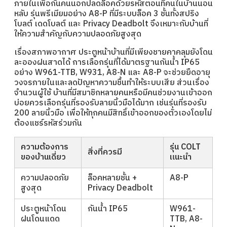
ภายในเพื่อกันคนนอกปลดล็อคด้วยรหัสตอนที่คนในบ้านนอน
หลับ รุ่นพรีเมียมอย่าง A8-P ที่มีระบบล็อค 3 ชั้นทั้งสปริง
โบลต์ เดดโบลต์ และ Privacy Deadbolt จึงเหมาะกับบ้านที่
ให้ความสำคัญกับความปลอดภัยสูงสุด
เรื่องสภาพอากาศ ประตูหน้าบ้านที่มีเพียงชายคาคลุมยังโดน
ละอองฝนสาดได้ การเลือกรุ่นที่ได้มาตรฐานกันน้ำ IP65
อย่าง W961-TTB, W931, A8-N และ A8-P จะช่วยยืดอายุ
วงจรภายในและลดปัญหาความชื้นทำให้ระบบเสีย ส่วนเรื่อง
จำนวนผู้ใช้ บ้านที่มีสมาชิกหลายคนหรือมีคนช่วยงานเข้าออก
บ่อยควรเลือกรุ่นที่รองรับลายนิ้วมือได้มาก เช่นรุ่นที่รองรับ
200 ลายนิ้วมือ เพื่อให้ทุกคนมีสิทธิ์เข้าออกของตัวเองโดยไม่
ต้องแชร์รหัสร่วมกัน
ความต้องการ
รุ่น COLT
สิ่งที่ควรมี
ของบ้านเดี่ยว
แนะนำ
ความปลอดภัย
ล็อคหลายชั้น +
A8-P
สูงสุด
Privacy Deadbolt
ประตูหน้าโดน
กันน้ำ IP65
W961-
ฝนโดนแดด
TTB, A8-