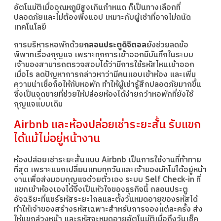
อัตโนมัติเมื่ออุณหภูมิสูงเกินกำหนด ก็เป็นทางเลือกที่
ปลอดภัยและไม่ต้องพึ่งแอป เหมาะกับผู้เช่าที่อาจไม่ถนัด
เทคโนโลยี
การบริหารหอพักด้วย
กลอนประตูดิจิตอล
ยังช่วยลดข้อ
พิพาทเรื่องกุญแจ เพราะทุกการเข้าออกมีบันทึกในระบบ
เจ้าของสามารถตรวจสอบได้ว่ามีการใช้รหัสไหนเข้าออก
เมื่อไร ลดปัญหาการกล่าวหาว่ามีคนแอบเข้าห้อง และเพิ่ม
ความน่าเชื่อถือให้กับหอพัก ทำให้ผู้เช่ารู้สึกปลอดภัยมากขึ้น
ซึ่งเป็นจุดขายที่ช่วยให้ปล่อยห้องได้ง่ายกว่าหอพักที่ยังใช้
กุญแจแบบเดิม
Airbnb และห้องปล่อยเช่าระยะสั้น รับแขก
ได้แม้ไม่อยู่หน้างาน
ห้องปล่อยเช่าระยะสั้นแบบ Airbnb เป็นการใช้งานที่ท้าทาย
ที่สุด เพราะแขกเปลี่ยนแทบทุกวันและเจ้าของมักไม่ได้อยู่หน้า
งานเพื่อส่งมอบกุญแจด้วยตัวเอง ระบบ Self Check-in ที่
แขกเข้าห้องเองได้จึงเป็นหัวใจของธุรกิจนี้ กลอนประตู
อัจฉริยะที่แชร์รหัสระยะไกลและตั้งวันหมดอายุของรหัสได้
ทำให้เจ้าของสร้างรหัสเฉพาะสำหรับการจองแต่ละครั้ง ส่ง
ให้แขกล่วงหน้า และรหัสจะหมดอายุอัตโนมัติเมื่อถึงวันเช็ค