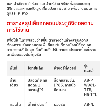
แขกกำลังจะเข้าห้อง แนะนำให้อ่าน
วิธีติดตั้งกลอนประตู
เพิ่มเติม เพื่อวางแผนการ
ดิจิตอลและการแก้ปัญหาที่พบบ่อย
ดูแลระยะยาว
ตารางสรุปเลือกกลอนประตูดิจิตอลตาม
การใช้งาน
เพื่อให้เห็นภาพรวมง่ายขึ้น ตารางด้านล่างสรุปความ
ต้องการหลักของแต่ละพื้นที่และรุ่นที่ตอบโจทย์ที่สุด คุณ
สามารถใช้เป็นจุดเริ่มต้นแล้วปรับตามงบประมาณและราย
ละเอียดของประตูจริง
รุ่น
พื้นที่
โจทย์หลัก
ฟีเจอร์ที่ควรมี
แนะนำ
บ้าน
ปลอดภัย ทน
ล็อคหลายชั้น,
A8-P,
เดี่ยว
แดดฝน
IP65, ลายนิ้ว
W961-
หลายผู้ใช้
มือเยอะ
TTB,
H5-TTL
คอนโด
ดีไซน์ บัตรที่
รองรับ
A8-N,