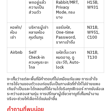
พกอยู่แล้ว
Rabbit/MRT,
H15B,
ความเป็น
Privacy
W931
ส่วนตัว
Mode, ทรง
บาง
หอพัก/
บริหารผู้เช่า
แชร์รหัส,
N31B,
ห้อง
หลายห้อง
One-time
W951,
เช่า
คุมต้นทุน
Password,
C100
ราคาเข้าถึง
Airbnb
Self
รหัสตั้งเวลา
N31B,
Check-in
หมดอายุ, ดู
T130
ควบคุมระยะ
ประวัติ, Auto-
ไกล
lock
จะเห็นว่าแต่ละพื้นที่มีคำตอบที่ไม่เหมือนกันเลย การเข้าใจ
การใช้งานของตัวเองก่อนจึงเป็นทางลัดที่ทำให้ไม่จ่ายแพง
เกินจำเป็นและได้กลอนที่ใช้งานได้จริงทุกฟีเจอร์ หากยังลังเล
ระหว่างสองสามรุ่น การปรึกษาผู้เชี่ยวชาญที่เห็นหน้างาน
จริงจะช่วยให้เลือกได้แม่นยำขึ้น
คำถามที่พบบ่อย