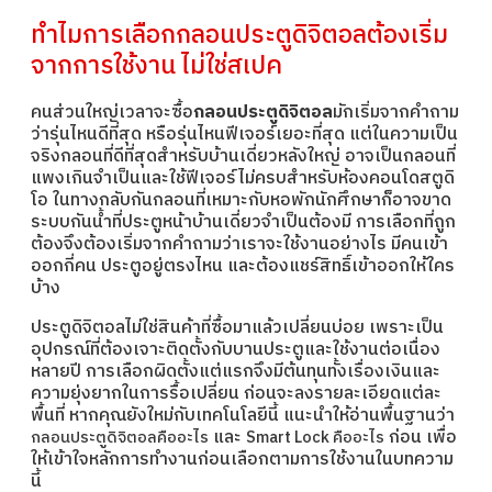
ทำไมการเลือกกลอนประตูดิจิตอลต้องเริ่ม
จากการใช้งาน ไม่ใช่สเปค
คนส่วนใหญ่เวลาจะซื้อ
กลอนประตูดิจิตอล
มักเริ่มจากคำถาม
ว่ารุ่นไหนดีที่สุด หรือรุ่นไหนฟีเจอร์เยอะที่สุด แต่ในความเป็น
จริงกลอนที่ดีที่สุดสำหรับบ้านเดี่ยวหลังใหญ่ อาจเป็นกลอนที่
แพงเกินจำเป็นและใช้ฟีเจอร์ไม่ครบสำหรับห้องคอนโดสตูดิ
โอ ในทางกลับกันกลอนที่เหมาะกับหอพักนักศึกษาก็อาจขาด
ระบบกันน้ำที่ประตูหน้าบ้านเดี่ยวจำเป็นต้องมี การเลือกที่ถูก
ต้องจึงต้องเริ่มจากคำถามว่าเราจะใช้งานอย่างไร มีคนเข้า
ออกกี่คน ประตูอยู่ตรงไหน และต้องแชร์สิทธิ์เข้าออกให้ใคร
บ้าง
ประตูดิจิตอลไม่ใช่สินค้าที่ซื้อมาแล้วเปลี่ยนบ่อย เพราะเป็น
อุปกรณ์ที่ต้องเจาะติดตั้งกับบานประตูและใช้งานต่อเนื่อง
หลายปี การเลือกผิดตั้งแต่แรกจึงมีต้นทุนทั้งเรื่องเงินและ
ความยุ่งยากในการรื้อเปลี่ยน ก่อนจะลงรายละเอียดแต่ละ
พื้นที่ หากคุณยังใหม่กับเทคโนโลยีนี้ แนะนำให้อ่านพื้นฐานว่า
และ
ก่อน เพื่อ
กลอนประตูดิจิตอลคืออะไร
Smart Lock คืออะไร
ให้เข้าใจหลักการทำงานก่อนเลือกตามการใช้งานในบทความ
นี้