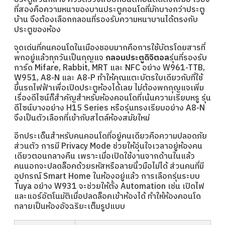
ที่สองคือความหนาของบานประตูคอนโดที่มักบางกว่าประตู
บ้าน จึงต้องเลือกกลอนที่รองรับความหนาบานได้ตรงกับ
ประตูของห้อง
จุดเด่นที่คนคอนโดในเมืองชอบมากคือการใช้บัตรโดยสารที่
พกอยู่แล้วทุกวันเป็นกุญแจ
กลอนประตูดิจิตอล
รุ่นที่รองรับ
การ์ด Mifare, Rabbit, MRT และ NFC อย่าง W961-TTB,
W951, A8-N และ A8-P ทำให้คุณแตะบัตรใบเดียวกับที่ใช้
ขึ้นรถไฟฟ้าเพื่อเปิดประตูห้องได้เลย ไม่ต้องพกกุญแจเพิ่ม
เรื่องดีไซน์ก็สำคัญสำหรับห้องคอนโดที่เน้นความเรียบหรู รุ่น
ดีไซน์บางอย่าง H15 Series หรือรุ่นทรงเรียบอย่าง A8-N
จึงเป็นตัวเลือกที่เข้ากับสไตล์ห้องสมัยใหม่
อีกประเด็นสำหรับคนคอนโดที่อยู่คนเดียวคือความปลอดภัย
ส่วนตัว การมี Privacy Mode ช่วยให้อุ่นใจเวลาอยู่ห้องคน
เดียวตอนกลางคืน เพราะเมื่อเปิดใช้งานจากด้านในแล้ว
คนนอกจะปลดล็อคด้วยรหัสหรือลายนิ้วมือไม่ได้ ส่วนคนที่มี
อุปกรณ์ Smart Home ในห้องอยู่แล้ว การเลือกรุ่นระบบ
Tuya อย่าง W931 จะช่วยให้ตั้ง Automation เช่น เปิดไฟ
และแอร์อัตโนมัติเมื่อปลดล็อคเข้าห้องได้ ทำให้ห้องคอนโด
กลายเป็นห้องอัจฉริยะเต็มรูปแบบ