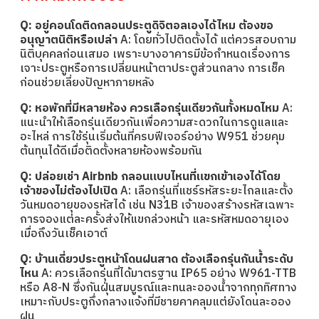
Q: อยู่คอนโดติดกลอนประตูดิจิตอลเองได้ไหม ต้องขอ
อนุญาตนิติหรือเปล่า
A: โดยทั่วไปติดตั้งได้ แต่ควรสอบถาม
นิติบุคคลก่อนเสมอ เพราะบางอาคารมีข้อกำหนดเรื่องการ
เจาะประตูหรือการเปลี่ยนหน้าตาประตูส่วนกลาง การเช็ค
ก่อนช่วยเลี่ยงปัญหาภายหลัง
Q: หอพักที่มีหลายห้อง ควรเลือกรุ่นเดียวกันทั้งหมดไหม
A:
แนะนำให้เลือกรุ่นเดียวกันเพื่อความสะดวกในการดูแลและ
อะไหล่ การใช้รุ่นเริ่มต้นที่ครบฟีเจอร์อย่าง W951 ช่วยคุม
ต้นทุนได้ดีเมื่อติดตั้งหลายห้องพร้อมกัน
Q: ปล่อยเช่า Airbnb กลอนแบบไหนที่แขกเข้าเองได้โดย
เจ้าของไม่ต้องไปเปิด
A: เลือกรุ่นที่แชร์รหัสระยะไกลและตั้ง
วันหมดอายุของรหัสได้ เช่น N31B เจ้าของสร้างรหัสเฉพาะ
การจองแต่ละครั้งส่งให้แขกล่วงหน้า และรหัสหมดอายุเอง
เมื่อถึงวันเช็คเอาต์
Q: บ้านเดี่ยวประตูหน้าโดนฝนสาด ต้องเลือกรุ่นกันน้ำระดับ
ไหน
A: ควรเลือกรุ่นที่ได้มาตรฐาน IP65 อย่าง W961-TTB
หรือ A8-N ซึ่งกันฝุ่นสมบูรณ์และทนละอองน้ำจากทุกทิศทาง
เหมาะกับประตูกึ่งกลางแจ้งที่มีชายคาคลุมแต่ยังโดนละออง
ฝน