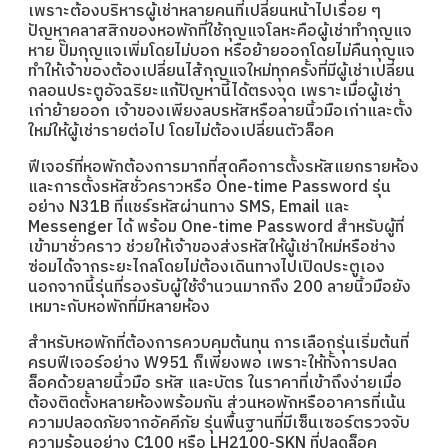
เพราะต้องบริหารผู้เช่าหลายคนที่เปลี่ยนหน้าไปเรื่อย ๆ
ปัญหาคลาสสิกของหอพักที่ใช้กุญแจโลหะคือผู้เช่าทำกุญแจ
หาย ปั๊มกุญแจเพิ่มโดยไม่บอก หรือย้ายออกโดยไม่คืนกุญแจ
ทำให้เจ้าของต้องเปลี่ยนไส้กุญแจใหม่ทุกครั้งที่มีผู้เช่าเปลี่ยน
กลอนประตูอัจฉริยะแก้ปัญหานี้ได้ตรงจุด เพราะเมื่อผู้เช่า
เก่าย้ายออก เจ้าของเพียงลบรหัสหรือลายนิ้วมือเก่าและตั้ง
ใหม่ให้ผู้เช่ารายต่อไป โดยไม่ต้องเปลี่ยนตัวล็อค
ฟีเจอร์ที่หอพักต้องการมากที่สุดคือการตั้งรหัสแยกรายห้อง
และการตั้งรหัสชั่วคราวหรือ One-time Password รุ่น
อย่าง N31B ที่แชร์รหัสผ่านทาง SMS, Email และ
Messenger ได้ พร้อม One-time Password สำหรับผู้ที่
เข้ามาชั่วคราว ช่วยให้เจ้าของส่งรหัสให้ผู้เช่าใหม่หรือช่าง
ซ่อมได้จากระยะไกลโดยไม่ต้องเดินทางไปเปิดประตูเอง
นอกจากนี้รุ่นที่รองรับผู้ใช้จำนวนมากถึง 200 ลายนิ้วมือยัง
เหมาะกับหอพักที่มีหลายห้อง
สำหรับหอพักที่ต้องการควบคุมต้นทุน การเลือกรุ่นเริ่มต้นที่
ครบฟีเจอร์อย่าง W951 ก็เพียงพอ เพราะให้ทั้งการปลด
ล็อคด้วยลายนิ้วมือ รหัส และบัตร ในราคาที่เข้าถึงง่ายเมื่อ
ต้องติดตั้งหลายห้องพร้อมกัน ส่วนหอพักหรืออาคารที่เน้น
ความปลอดภัยจากอัคคีภัย รุ่นพื้นฐานที่มีเซ็นเซอร์ตรวจจับ
ความร้อนอย่าง C100 หรือ LH2100-SKN ที่ปลดล็อค