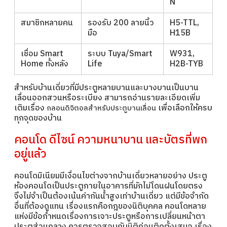
N
สมาชิกหลายคน
รองรับ 200 ลายนิ้ว
H5-TTL,
มือ
H15B
เชื่อม Smart
ระบบ Tuya/Smart
W931,
Home ทั้งหลัง
Life
H2B-TYB
สำหรับบ้านเดี่ยวที่มีประตูหลายบานและบางบานเป็นบาน
เลื่อนออกสวนหรือระเบียง สามารถอ่านรายละเอียดเพิ่ม
เติมเรื่อง
เพื่อเลือกให้ครบ
กลอนดิจิตอลสำหรับประตูบานเลื่อน
ทุกจุดของบ้าน
คอนโด ดีไซน์ ความหนาบาน และบัตรที่พก
อยู่แล้ว
คอนโดมิเนียมมีเงื่อนไขต่างจากบ้านเดี่ยวหลายอย่าง ประตู
ห้องคอนโดเป็นประตูภายในอาคารที่มักไม่โดนฝนโดยตรง
จึงไม่จำเป็นต้องเน้นค่ากันน้ำสูงเท่าบ้านเดี่ยว แต่มีข้อจำกัด
อื่นที่ต้องดูแทน เรื่องแรกคือกฎของนิติบุคคล คอนโดหลาย
แห่งมีข้อกำหนดเรื่องการเจาะประตูหรือการเปลี่ยนหน้าตา
ประตูส่วนกลาง ควรตรวจสอบกับนิติก่อนติดตั้งเสมอ เรื่อง