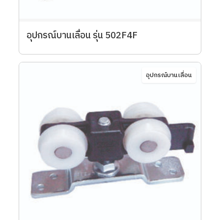
อุปกรณ์บานเลื่อน รุ่น 502F4F
อุปกรณ์บานเลื่อน