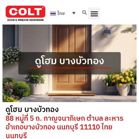
ไทย
ดูโฮม บางบัวทอง
ดูโฮม บางบัวทอง
88 หมู่ที่ 5 ถ. กาญจนาภิเษก ตำบล ละหาร
อำเภอบางบัวทอง นนทบุรี 11110 ไทย
นนทบุรี