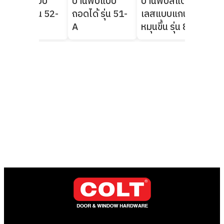
บานพับแบบ
บานพับแบบ
บานพับสแตน
บา
ถอดได้ รุ่น 52-
ถอดได้ รุ่น 51-
เลสแบบแกน
เล
A
A
หมุนขึ้น รุ่น 83
หมุน