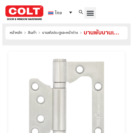
ไทย
บานพับบานเฟี้ยม รุ่น บานพับบานเซี้ยมสแตนเลส-COLT-304748-SS-3
หน้าหลัก
>
สินค้า
>
บานพับประตูและหน้าต่าง
>